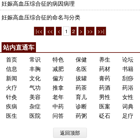
妊娠高血压综合征的病因病理
妊娠高血压综合征的命名与分类
|<<
<<
<
1
2
>
>>
>>|
站内直通车
首页
常识
特色
保健
养生
论坛
信息
丰胸
减肥
名医
药材
书籍
新闻
文化
偏方
拔罐
膏药
刮痧
火疗
气功
推拿
药茶
药酒
药浴
针灸
美容
老年
育儿
男性
女性
疾病
杂症
中药
诊断
医案
词典
医生
医院
问答
药粥
砭石
足疗
返回顶部