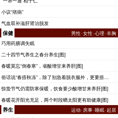
“一养一通”柏子仁
小议“痞病”
气血双补滋肝肾治脱发
保健
男性
·
女性
·
心理
·
丰胸
巧用药膳调失眠
二十四节气养生之春分养生[图]
春暖莫忘“倒春寒”，省酸增甘来养肝[图]
俗话说“春捂秋冻”，除了别急着脱衣服外，更要捂好这几个穴位
惊蛰节气仍需防寒保暖，饮食要少酸增甘来养肝[图]
春暖花开阳光充足，两个时段晒太阳更有助健康[图]
养生
运动
·
房事
·
睡眠
·
起居