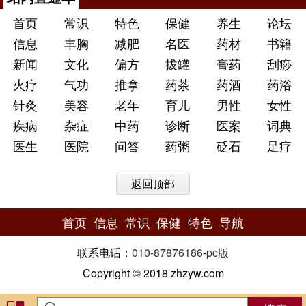
首页
常识
特色
保健
养生
论坛
信息
丰胸
减肥
名医
药材
书籍
新闻
文化
偏方
拔罐
膏药
刮痧
火疗
气功
推拿
药茶
药酒
药浴
针灸
美容
老年
育儿
男性
女性
疾病
杂症
中药
诊断
医案
词典
医生
医院
问答
药粥
砭石
足疗
返回顶部
首页
信息
常识
保健
特色
导航
联系电话：
010-87876186
-
pc版
Copyright © 2018 zhzyw.com