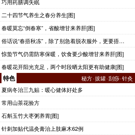
巧用药膳调失眠
二十四节气养生之春分养生[图]
春暖莫忘“倒春寒”，省酸增甘来养肝[图]
俗话说“春捂秋冻”，除了别急着脱衣服外，更要捂好这几个穴位
惊蛰节气仍需防寒保暖，饮食要少酸增甘来养肝[图]
春暖花开阳光充足，两个时段晒太阳更有助健康[图]
特色
秘方
·
拔罐
·
刮痧
·
针灸
夏病冬治三九贴：暖心健体好处多
常用山茶花验方
石斛玉竹大枣粥养胃[图]
针刺加贴代温灸膏治上肢麻木62例