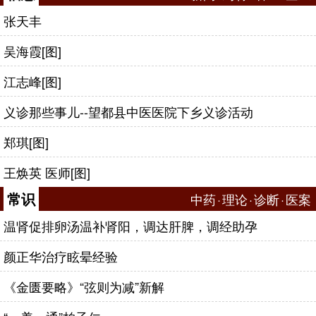
张天丰
吴海霞[图]
江志峰[图]
义诊那些事儿--望都县中医医院下乡义诊活动
郑琪[图]
王焕英 医师[图]
常识
中药
·
理论
·
诊断
·
医案
温肾促排卵汤温补肾阳，调达肝脾，调经助孕
颜正华治疗眩晕经验
《金匮要略》“弦则为减”新解