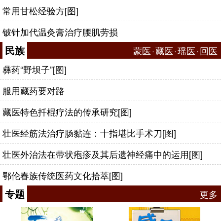
常用甘松经验方[图]
铍针加代温灸膏治疗腰肌劳损
民族
蒙医
·
藏医
·
瑶医
·
回医
彝药“野坝子”[图]
服用藏药要对路
藏医特色扦棍疗法的传承研究[图]
壮医经筋法治疗肠黏连：十指堪比手术刀[图]
壮医外治法在带状疱疹及其后遗神经痛中的运用[图]
鄂伦春族传统医药文化拾萃[图]
专题
更多