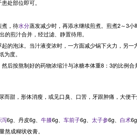
于患处部位即可。
煎煮，待
水分
蒸发减少时，再添水继续煎煮。煎煮2～3
取出的煎汁合并，经过滤、静置待用。
浮起的泡沫。当汁液变浓时，一方面减少锅下火力，另一
纸为度。
，然后按熬制好的药物浓缩汁与冰糖本体重8：3的比例合
尿而甜，形体消瘦，或见口臭、口苦，牙跟肿痛，大便干
泽泻
6g、丹皮6g、
牛膝
6g、
车前子
6g、
太子参
6g、
白术
6
适量熬成糊状收膏。