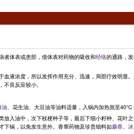
病者体表或患部，借体表对药物的吸收和
经络
的通路，发
于血液浓度，所以发挥作用充分、迅速，局部疗效明显。
，不良反应较小。
麻油
、花生油、大豆油等油料适量，入锅内加热熬至40℃～
类放入油中，次下枝梗种子等，最后下细小籽种、花叶之
才下锅，以免发生意外。香窜药物及珍贵细料如
麝香
、
冰