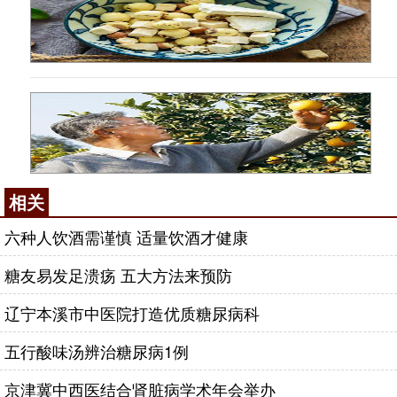
相关
六种人饮酒需谨慎 适量饮酒才健康
糖友易发足溃疡 五大方法来预防
辽宁本溪市中医院打造优质糖尿病科
五行酸味汤辨治糖尿病1例
京津冀中西医结合肾脏病学术年会举办