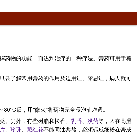
挥药物的功能，而达到治疗的一种疗法。膏药可用于糖
只要了解常用膏药的作用及适用证、禁忌证，病人就可
80℃后，用“微火”将药物完全浸泡油炸透。
类。另外，有些树脂和松香、
乳香
、
没药
等，因在高温
片
、
珍珠
、
藏
红花
不能同油共熬，必须碾成细粉在膏成