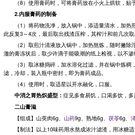
（8）使用膏药时，可将膏药放在小火上烘软，贴
2.内服膏药的制备
（1）将药物洗净，放入锅中，添适量清水，加热
此反复3～4次，最后取出残渣压榨，其榨汁和前几次
（2）取煎汁清液放入锅中，加热熬炼，随时撇除
澈的膏冻状后，取少许滴于能吸潮的纸上检视，以不渗
（3）取冰糖捣碎，加水溶化过滤，并在锅中炼稠
滤，冷却，装入瓶中密封，即为膏药成品。
（4）使用时，取适星以开水融化，口服。
症见多食易饥，口渴多饮，多
中消之胃热炽盛型：
二山膏滋
【组成】山萸肉6g、
山药
9g、熟地6g、
茯苓
6g、
【制法】以上10味药用水熬成浓汁滤渣，用冰糖