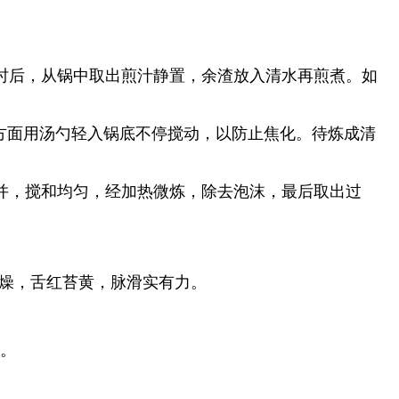
小时后，从锅中取出煎汁静置，余渣放入清水再煎煮。如
方面用汤勺轻入锅底不停搅动，以防止焦化。待炼成清
并，搅和均匀，经加热微炼，除去泡沫，最后取出过
燥，舌红苔黄，脉滑实有力。
g。