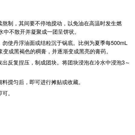
。
续熬制，其间要不停地搅动，以免油在高温时发生燃
在水中不散开并凝聚成一团呈饼状。
勿使丹浮油面或结粒沉于锅底。比例为夏季每500mL
）稀浆变成黑褐色的稠膏，并逐渐变成黑亮的膏药。
取出反复捏压，制成团块。将团块浸泡在冷水中浸泡3～
细料搅匀后，即可进行摊贴或收藏。
即可。