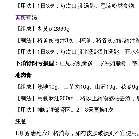
【用法】1日3次，每次口服l汤匙。忌淀粉类食物
黄芪
膏滋
【组成】炙黄芪2880g。
【制法】将黄芪煎汁3次，榨净，将各次所煎药汁澄
【用法】1日3次，每次口服半汤匙到1汤匙。开水
症见尿频量多，尿浊如脂膏，或
下消肾阴亏损型：
地肉膏
【组成】熟地10g、山芋肉10g、山药10g、茯苓9g
【制法】用蓖麻油200ml，将以上药物熬枯去渣，加
【用法】摊贴腰部肾区。2～3天更换1次。
注意
1.所贴患处应严格消毒，如有皮肤破损则不宜使用