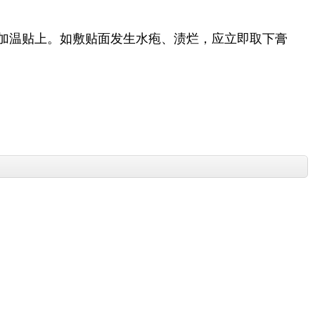
药加温贴上。如敷贴面发生水疱、渍烂，应立即取下膏