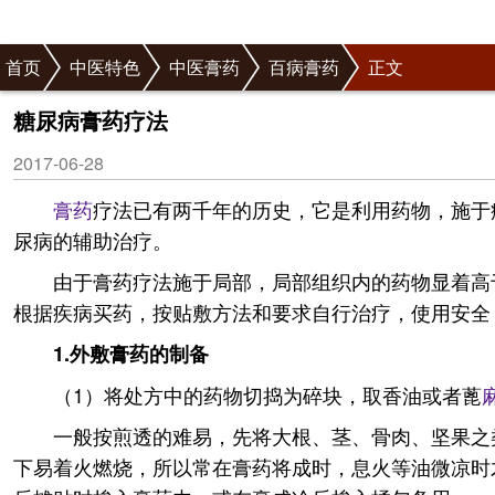
首页
中医特色
中医膏药
百病膏药
正文
糖尿病膏药疗法
2017-06-28
膏药
疗法已有两千年的历史，它是利用药物，施于
尿病的辅助治疗。
由于膏药疗法施于局部，局部组织内的药物显着高
根据疾病买药，按贴敷方法和要求自行治疗，使用安全
1.外敷膏药的制备
（1）将处方中的药物切捣为碎块，取香油或者蓖
一般按煎透的难易，先将大根、茎、骨肉、坚果之
下易着火燃烧，所以常在膏药将成时，息火等油微凉时