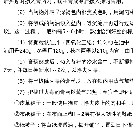
后摊贴时掺入膏药内，或在膏成冷后掺入揉匀备用。
（2）当药物外表呈深褐色内部焦黄色时，用漏勺
（3）将熬成的药油倾入盆内，等沉淀后再进行过
烧。这一过程，一般约需5～6小时。熬油恰到好处的标
（4）将颗粒状红丹（四氧化三铅）均匀撒在油中
油用丹240g，冬季用120g，秋春两季以210g为
（5）膏药熬成后，倾入备好的冷水盆中，不断搅
7天，并每日换新水1～2次，以除去火毒。
（6）将已拔除火毒的膏药块，放在锅内用蒸气加
（7）把拔过火毒的膏药以蒸气加热，至完全熔化
①皮革被子：一般使用狗皮，除去皮上的肉和毛，
②布纸被子：在布面上糊1～2层有很大韧性的鞣
③纸被子：将白纸浸透油，揭开铺平，置烈日下晒