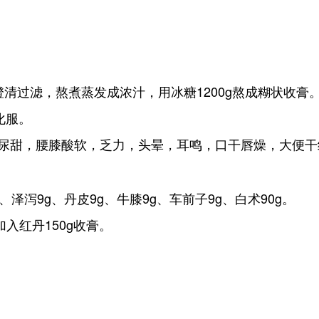
。
清过滤，熬煮蒸发成浓汁，用冰糖1200g熬成糊状收膏
化服。
尿甜，腰膝酸软，乏力，头晕，耳鸣，口干唇燥，大便干
、泽泻9g、丹皮9g、牛膝9g、车前子9g、白术90g。
入红丹150g收膏。
。