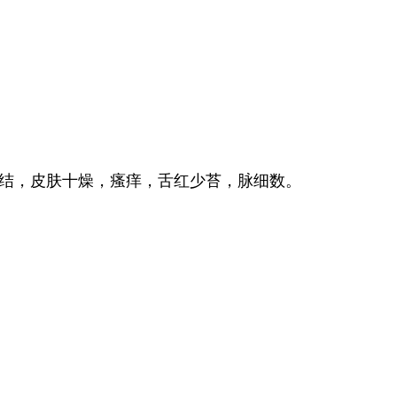
。
结，皮肤十燥，瘙痒，舌红少苔，脉细数。