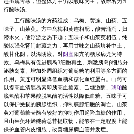
连虽属苦寒，但整体方中仍以酸味为主，故命名为五
行酸味汤。
五行酸味汤的方药组成：乌梅、黄连、山药、五
味子、山茱萸。方中乌梅和黄连相配，酸苦涌泻，归
潜木火，使浮游之热下趋；五味子和山茱萸相伍，纯
酸以强化肾门封藏之力，再用甘味之山药填补中土，
酸甘化阴，以滋阴液。对
阴虚
阳亢的糖尿病尤为特
效。乌梅具有促进胰岛β细胞再生、刺激胰岛β细胞分
泌胰岛素、增加外周组织对葡萄糖的利用等多方面的
作用。黄连可明显降低血糖和糖化血红蛋白。山药可
以提高血清胰岛素即胰高血糖素、己糖激酶、
琥珀
酸
脱氢酶和苹果酸脱氢酶的活性以降低血糖。五味子可
以保护受损的胰腺组织，抑制胰腺细胞的凋亡。山茱
萸对葡萄糖苷酶有较好的抑制作用起降血糖的作用，
且山茱萸环烯醚萜总苷提取物，能够在一定程度上能
保护血管内皮细胞，改善糖尿病血管并发症。