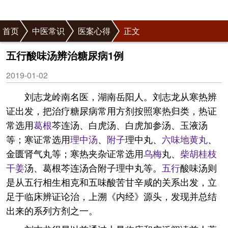
首页
中医常识
医案心得
正文
五行酸味汤辨治糖尿病1例
2019-01-02
刘志龙岭南名医，湖南岳阳人。刘志龙从寒热辨
证出发，把治疗糖尿病常用方剂按照寒热归类，热证
常选用
葛根
芩连汤、白虎汤、白虎加参汤、玉液汤
等；寒证常选用
理中汤
、
附子
理中丸、
六味地黄丸
、
金匮肾气丸等；寒热夹杂证常选用
乌梅
丸、
柴胡
桂枝
干姜
汤、葛根芩连汤合附子理中丸等。
五行
酸味汤则
是从五行相生相克和五味酸苦甘辛咸的关系出发，立
足于临床辨证论治，上溯《内经》源头，发现并总结
出来的系列方剂之一。