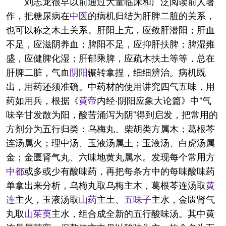
刘志龙很早以前通过大量临床和广泛阅读前人著
作，把糖尿病在
中医
的病机归结为肝脾二脏的关系，
也可以称之木土关系。肝阳上亢，应敛肝潜阳；肝血
不足，应滋阴养血；脾阳不足，应抑肝扶脾；脾湿雍
盛，应健脾化湿；肝郁乘脾，应疏木扶土等等，总在
肝脾二脏，气血
阴阳
辗转拿捏，细细辨治。病机既
出，用药还须准确。中药材的使用讲究四气五味，用
药如用兵，根据《
黄帝
内经·阴阳应象大论篇》中“气
味辛甘发散为阳，酸苦涌泻为阴”得到启发，把常用的
方剂分为五行归类：乌梅丸、柴胡类方属木；葛根芩
连汤属火；理中汤、玉液汤属土；玉液汤、白虎汤属
金；金匮肾气丸、六味地黄丸属水。发现每个常用方
中都
或多或少有酸味药，再把每条方中的每味酸味药
单拿出来分析，乌梅丸取乌梅主木，葛根芩连汤取
黄
连
主火，玉液汤取
山药
主土、
五味子
主水，金匮肾气
丸取
山茱萸
主水，组合成全新的五行酸味汤。其中黄