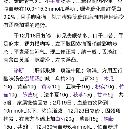
汤、金匮肾气丸、小
半夏
汤等，血糖控制仍不佳，空
腹血糖在10.0~15.3mmol/L浮动，嘱查糖化血红蛋白
9.2%，且手脚麻痛，视力模糊等糖尿病周围神经病变
有逐渐加重的趋势。
于12月18日复诊。刻见失眠梦多、口干口苦、手
足麻木、视力模糊等，左下肢因疼痛而稍微影响步
态，平素爱生闷气。现二便正常，纳一般，舌淡红，
苔薄白黄腻，脉濡滑，左关浮凸。
诊断
：（肝郁乘脾，痰湿中阻）消渴。方用五行
酸味汤合
温胆汤
加减：乌梅20g，山药30g，
木瓜
10g，黄连10g，
黄芩
10g，五味子10g，
枳实
10g，
竹
茹
10g，
陈皮
5g，法半夏10g，
茯苓
15g，
甘草
5g。共
5服。家属微信回复：2月19日，血糖首次降到
10mmol/L以下。诸症渐减。12月23日复诊，因颈项
拘紧，在原方基础上加
白芍
20g，柴胡15g，
钩藤
15g，共5剂。12月30号血糖6.4mmol/L，怕血糖过