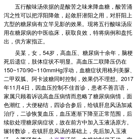
五行酸味汤依据的是酸苦之味来降血糖，酸苦涌
泻之性可以把浮阳降敛，起敛肝潜阳之用，对肝阳上
亢型的糖尿病有立竿见影的效果。现将五行酸味汤应
用在糖尿病的中医临床，获取良效，特将病例和盘托
出，供方家指正。
吴某，女，54岁，高血压、糖尿病十余年，脑梗
死后遗症，肢体症状不明显。高血压二联降压仍在
150~170/90~110mmHg浮动，血糖症状用格列美脲、
二甲双胍、阿卡波糖同时控制，效果仍不理想。2017
年11月4日，因血压控制不佳首诊，患者不善言语，
家属只顾着诉说高血压病情而忽略了糖尿病病情，面
色潮红，大便秘结，四诊合参后，给镇肝息风汤加减
治疗，二诊恢复血压，血压逐渐下降至正常范围，后
续欲处理糖尿病症状，故在前方中加入玉液汤原方。
辗转数诊，在镇肝息风汤的基础上，先后加入玉液