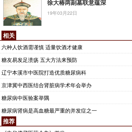
徐大椿两副墓联意蕴深
19年03月22日
相关
六种人饮酒需谨慎 适量饮酒才健康
糖友易发足溃疡 五大方法来预防
辽宁本溪市中医院打造优质糖尿病科
京津冀中西医结合肾脏病学术年会举办
糖尿病中医验案举隅
糖尿病肾病是高血糖最严重的并发症之一
推荐