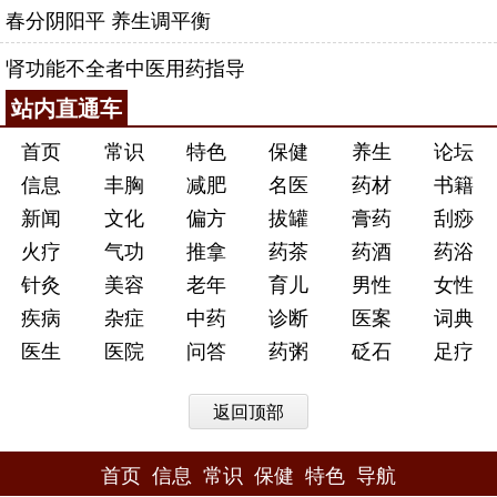
春分阴阳平 养生调平衡
肾功能不全者中医用药指导
站内直通车
首页
常识
特色
保健
养生
论坛
信息
丰胸
减肥
名医
药材
书籍
新闻
文化
偏方
拔罐
膏药
刮痧
火疗
气功
推拿
药茶
药酒
药浴
针灸
美容
老年
育儿
男性
女性
疾病
杂症
中药
诊断
医案
词典
医生
医院
问答
药粥
砭石
足疗
返回顶部
首页
信息
常识
保健
特色
导航