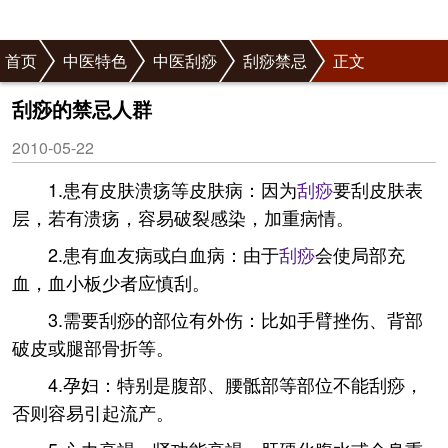
首页
中医特色
中医刮痧
刮痧禁忌
正文
刮痧的禁忌人群
2010-05-22
1.患有皮肤溃疡等皮肤病：因为
刮痧
要刮皮肤表
层，若有溃疡，容易破裂感染，加重病情。
2.患有血友病或白血病：由于
刮痧
会使局部充
血，血小板少者应慎刮。
3.需要刮痧的部位有外伤：比如手臂挫伤、背部
破皮或腿部骨折等。
4.孕妇：特别是腹部、腰骶部等部位不能刮痧，
否则容易引起流产。