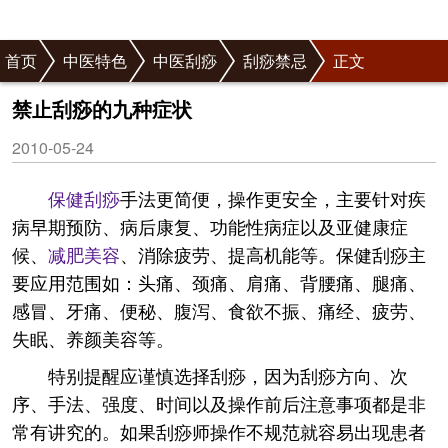
首页
中医特色
中医刮痧
刮痧禁忌
正文
禁止刮痧的九种症状
2010-05-24
保健
刮痧
手法更简便，操作更安全，主要针对疾
病早期预防、病后康复、功能性病症以及亚健康症
候、
减肥
美容
、消除疲劳、提高机能等。保健刮痧主
要应用范围如：头痛、颈痛、肩痛、背腰痛、腿痛、
感冒、牙痛、便秘、腹泻、食欲不振、痛经、疲劳、
失眠、养颜美容等。
特别提醒应谨慎选择刮痧，因为刮痧方向、次
序、手法、强度、时间以及操作前后注意事项都是非
常有讲究的。如果刮痧师操作不规范就容易出现患者