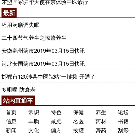
东盟国家驻华大使在京体验中医诊疗
最新
巧用药膳调失眠
二十四节气养生之惊蛰养生
安徽亳州药市2019年03月15日快讯
河北安国药市2019年03月15日快讯
邯郸市120涉县中医院站“一键拨”开通了
多咀嚼 防衰老
站内直通车
首页
常识
特色
保健
养生
论坛
信息
丰胸
减肥
名医
药材
书籍
新闻
文化
偏方
拔罐
膏药
刮痧