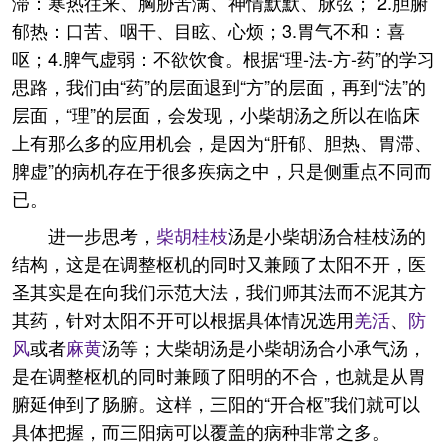
滞：寒热往来、胸胁苦满、神情默默、脉弦； 2.胆腑
郁热：口苦、咽干、目眩、心烦；3.胃气不和：喜
呕；4.脾气虚弱：不欲饮食。根据“理-法-方-药”的学习
思路，我们由“药”的层面退到“方”的层面，再到“法”的
层面，“理”的层面，会发现，小柴胡汤之所以在临床
上有那么多的应用机会，是因为“肝郁、胆热、胃滞、
脾虚”的病机存在于很多疾病之中，只是侧重点不同而
已。
进一步思考，
柴胡
桂枝
汤是小柴胡汤合桂枝汤的
结构，这是在调整枢机的同时又兼顾了太阳不开，医
圣其实是在向我们示范大法，我们师其法而不泥其方
其药，针对太阳不开可以根据具体情况选用
羌活
、
防
风
或者
麻黄
汤等；大柴胡汤是小柴胡汤合小承气汤，
是在调整枢机的同时兼顾了阳明的不合，也就是从胃
腑延伸到了肠腑。这样，三阳的“开合枢”我们就可以
具体把握，而三阳病可以覆盖的病种非常之多。