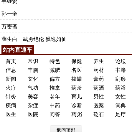
韦继贤
孙一奎
万密斋
薛生白：武勇绝伦 飘逸如仙
站内直通车
首页
常识
特色
保健
养生
论坛
信息
丰胸
减肥
名医
药材
书籍
新闻
文化
偏方
拔罐
膏药
刮痧
火疗
气功
推拿
药茶
药酒
药浴
针灸
美容
老年
育儿
男性
女性
疾病
杂症
中药
诊断
医案
词典
医生
医院
问答
药粥
砭石
足疗
返回顶部