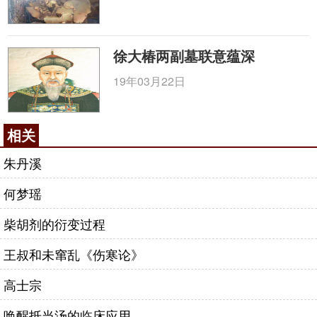
徐大椿两副墓联意蕴深
19年03月22日
相关
朱丹溪
何梦瑶
柴胡剂的衍变过程
王叔和未窜乱《伤寒论》
高士宗
唤醒抵当汤的临床应用