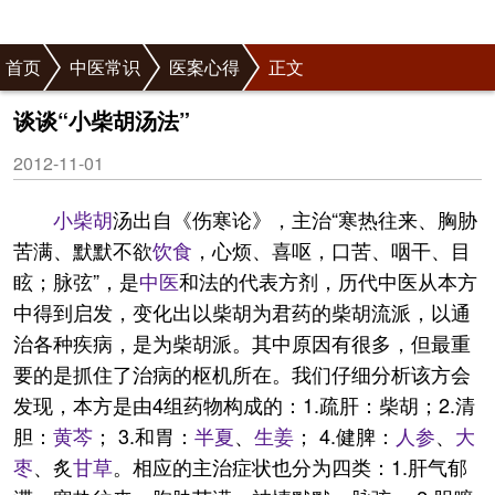
首页
中医常识
医案心得
正文
谈谈“小柴胡汤法”
2012-11-01
小
柴胡
汤出自《伤寒论》，主治“寒热往来、胸胁
苦满、默默不欲
饮食
，心烦、喜呕，口苦、咽干、目
眩；脉弦”，是
中医
和法的代表方剂，历代中医从本方
中得到启发，变化出以柴胡为君药的柴胡流派，以通
治各种疾病，是为柴胡派。其中原因有很多，但最重
要的是抓住了治病的枢机所在。我们仔细分析该方会
发现，本方是由4组药物构成的：1.疏肝：柴胡；2.清
胆：
黄芩
； 3.和胃：
半夏
、
生姜
； 4.健脾：
人参
、
大
枣
、炙
甘草
。相应的主治症状也分为四类：1.肝气郁