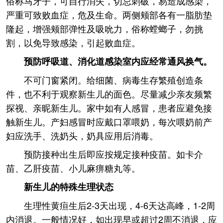
俗称马牙子，可自行消失，切忌刺破，易造成感染，
严重可致败血症，危及生命。两侧颊部各有一脂肪垫
隆起，增强颊部弹性及吸吮力，俗称螳螂子，勿挑
割，以免导致感染，引起败血症。
预防呼吸道、消化道感染室内应经常通风换气。
不可门窗紧闭。给细菌、病毒生存繁殖创造条
件，也不利于观察新生儿的面色。尽量减少亲友频繁
探视、亲昵新生儿。家中如有人感冒，患者应避免接
触新生儿。产妇感冒时应戴口罩喂奶，每次喂奶前产
妇应洗手、洗奶头，奶具应用后消毒。
预防接种出生后即应按规定接种疫苗。如卡介
苗、乙肝疫苗、小儿麻痹糖丸等。
新生儿的特殊生理状态
生理性黄疸生后2-3天出现，4-6天达高峰，1-2周
内消退。一般情况好，如出现早或超过2周不消退，应