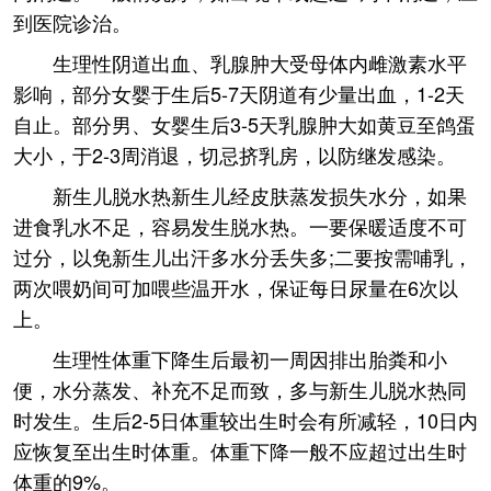
到医院诊治。
生理性阴道出血、乳腺肿大受母体内雌激素水平
影响，部分女婴于生后5-7天阴道有少量出血，1-2天
自止。部分男、女婴生后3-5天乳腺肿大如黄豆至鸽蛋
大小，于2-3周消退，切忌挤乳房，以防继发感染。
新生儿脱水热新生儿经皮肤蒸发损失水分，如果
进食乳水不足，容易发生脱水热。一要保暖适度不可
过分，以免新生儿出汗多水分丢失多;二要按需哺乳，
两次喂奶间可加喂些温开水，保证每日尿量在6次以
上。
生理性体重下降生后最初一周因排出胎粪和小
便，水分蒸发、补充不足而致，多与新生儿脱水热同
时发生。生后2-5日体重较出生时会有所减轻，10日内
应恢复至出生时体重。体重下降一般不应超过出生时
体重的9%。