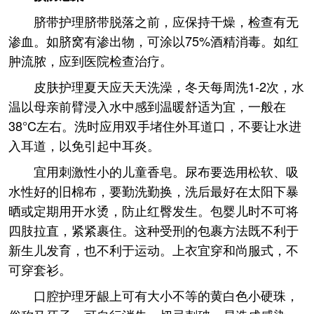
脐带护理脐带脱落之前，应保持干燥，检查有无
渗血。如脐窝有渗出物，可涂以75%酒精消毒。如红
肿流脓，应到医院检查治疗。
皮肤护理夏天应天天洗澡，冬天每周洗1-2次，水
温以母亲前臂浸入水中感到温暖舒适为宜，一般在
38°C左右。洗时应用双手堵住外耳道口，不要让水进
入耳道，以免引起中耳炎。
宜用刺激性小的儿童香皂。尿布要选用松软、吸
水性好的旧棉布，要勤洗勤换，洗后最好在太阳下暴
晒或定期用开水烫，防止红臀发生。包婴儿时不可将
四肢拉直，紧紧裹住。这种受刑的包裹方法既不利于
新生儿发育，也不利于运动。上衣宜穿和尚服式，不
可穿套衫。
口腔护理牙龈上可有大小不等的黄白色小硬珠，