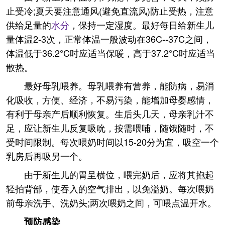
止受冷;夏天要注意通风(避免直流风)防止受热，注意
供给足量的
水分
，保持一定湿度。最好每日给新生儿
量体温2-3次，正常体温一般波动在36C--37C之间，
体温低于36.2°C时应适当保暖，高于37.2°C时应适当
散热。
最好母乳喂养。母乳喂养有营养，能防病，易消
化吸收，方便、经济，不易污染，能增加母婴感情，
有利于母亲产后顺利恢复。生后头几天，母亲乳汁不
足，应让新生儿反复吸吮，按需喂哺，随饿随时，不
受时间限制。每次喂奶时间以15-20分为宜，吸空一个
乳房后再吸另一个。
由于新生儿的胃呈横位，喂完奶后，应将其抱起
轻拍背部，使吞入的空气排出，以免溢奶。每次喂奶
前母亲洗手、洗奶头;两次喂奶之间，可喂点温开水。
预防感染