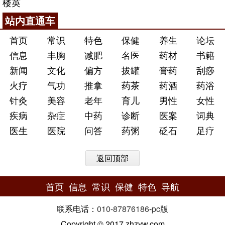
楼英
站内直通车
首页
常识
特色
保健
养生
论坛
信息
丰胸
减肥
名医
药材
书籍
新闻
文化
偏方
拔罐
膏药
刮痧
火疗
气功
推拿
药茶
药酒
药浴
针灸
美容
老年
育儿
男性
女性
疾病
杂症
中药
诊断
医案
词典
医生
医院
问答
药粥
砭石
足疗
返回顶部
首页
信息
常识
保健
特色
导航
联系电话：
010-87876186
-
pc版
Copyright © 2017 zhzyw.com