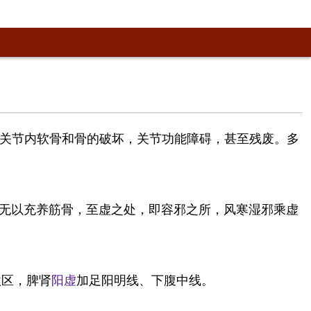
致关节内软骨和骨的破坏，关节功能障碍，甚至残废。多
无以充养筋骨，至虚之处，即容邪之所，风寒湿邪乘虚
激区，脾肾
阳虚
加足阳明线、下腹中线。