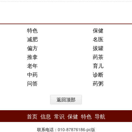
特色
保健
减肥
名医
偏方
拔罐
推拿
药茶
老年
育儿
中药
诊断
问答
药粥
返回顶部
首页
信息
常识
保健
特色
导航
联系电话：
010-87876186
-
pc版