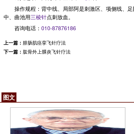
操作规程：背中线、局部阿是刺激区、项侧线、足
中、曲池用
三棱针
点刺放血。
咨询电话：
010-87876186
上一篇：
腓肠肌痉挛飞针疗法
下一篇：
肱骨外上髁炎飞针疗法
图文