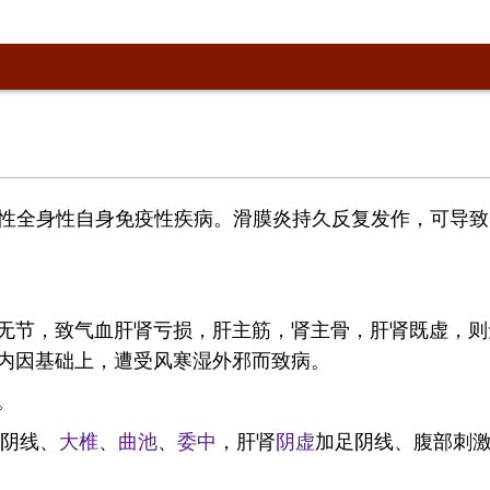
的慢性全身性自身免疫性疾病。滑膜炎持久反复发作，可导
无节，致气血肝肾亏损，肝主筋，肾主骨，肝肾既虚，则
内因基础上，遭受风寒湿外邪而致病。
。
足阴线、
大椎
、
曲池
、
委中
，肝肾
阴虚
加足阴线、腹部刺