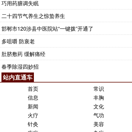
巧用药膳调失眠
二十四节气养生之惊蛰养生
邯郸市120涉县中医院站“一键拨”开通了
多咀嚼 防衰老
肚脐敷药 缓解痛经
春季除湿四妙招
站内直通车
首页
常识
信息
丰胸
新闻
文化
火疗
气功
针灸
美容