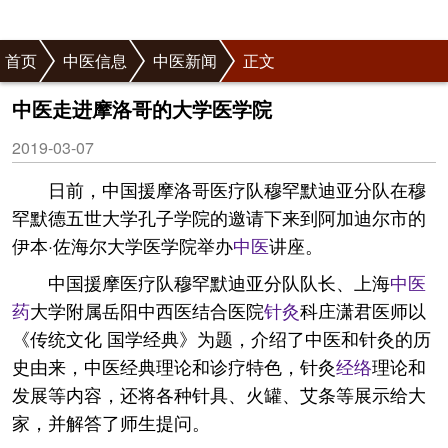
首页
中医信息
中医新闻
正文
中医走进摩洛哥的大学医学院
2019-03-07
日前，中国援摩洛哥医疗队穆罕默迪亚分队在穆
罕默德五世大学孔子学院的邀请下来到阿加迪尔市的
伊本·佐海尔大学医学院举办
中医
讲座。
中国援摩医疗队穆罕默迪亚分队队长、上海
中医
药
大学附属岳阳中西医结合医院
针灸
科庄潇君医师以
《传统文化 国学经典》为题，介绍了中医和针灸的历
史由来，中医经典理论和诊疗特色，针灸
经络
理论和
发展等内容，还将各种针具、火罐、艾条等展示给大
家，并解答了师生提问。