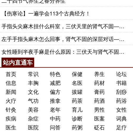
二十四节气养生之春分养生
【伤寒论】一遍学会113个古典经方！
手指头尖麻木挂什么科室，三伏天里的肾气不固——肾合jjn
左手手指头麻木怎么回事，肾气不固的深层对话——肾合jjn
女性睡到半夜手麻是什么原因：三伏天与肾气不固的深层对话
站内直通车
首页
常识
特色
保健
养生
论坛
信息
丰胸
减肥
名医
药材
书籍
新闻
文化
偏方
拔罐
膏药
刮痧
火疗
气功
推拿
药茶
药酒
药浴
针灸
美容
老年
育儿
男性
女性
疾病
杂症
中药
诊断
医案
词典
医生
医院
问答
药粥
砭石
足疗