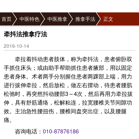
首页
中医特色
中医推拿
推拿手法
正文
牵抖法推拿疗法
2016-10-14
牵拉着抖动患者肢体，称为牵抖法，患者俯卧双
手抓住床头；或由助手帮助抓住患者腋部，用以固定
患者身体。术者两手分别握住患者两踝部上端，用力
进行拔伸牵拉，然后放松，做左右摆动，待患者腰肌
松弛时，再突然抖动腰部3～4次，然后再用力牵拉拔
伸，具有舒筋通络，松解粘连，拉宽腰椎关节间隙功
效。主治急性腰扭伤，腰椎间盘突出症，以及腰腿
痛。
咨询电话：
010-87876186