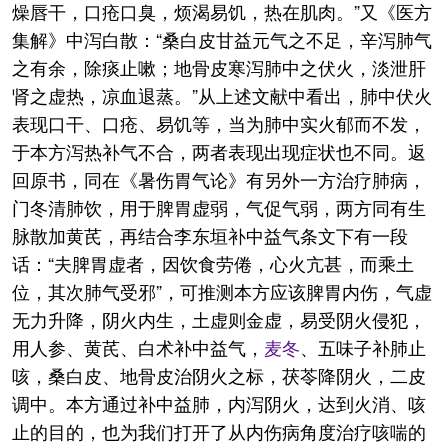
燥唇干，口疮口臭，烦渴易饥，热在肌肉。”又《医方
集解》中泻白散：“桑白皮甘益元气之不足，辛泻肺气
之有余，除痰止嗽；地骨皮寒泻肺中之伏火，淡泄肝
肾之虚热，凉血退蒸。”从上述文献中看出，肺中伏火
表现口干、口疮、易饥等，当为肺中实火郁而不发，
于本方泻热补气不合，两者表现出现症状也不同。返
回原书，同在《暑伤胃气论》有另外一方治疗肺病，
门冬清肺饮，用于脾胃虚弱，气促气弱，两方同有生
脉散加黄芪，再结合李东垣补中益气条文下有一段
话：“夫脾胃虚者，因饮食劳倦，心火亢甚，而乘土
位，其次肺气受邪”，可推测本方应该脾胃内伤，气虚
无力升降，阴火内生，土虚则金虚，易受阴火侵犯，
用人参、黄芪、白术补中益气，
麦冬
、五味子补肺止
咳，桑白皮、地骨皮治阴火之标，茯苓降阴火，二皮
调中。本方通过补中益肺，内泻阴火，达到火消、咳
止的目的，也为我们打开了从内伤病角度治疗咳喘的