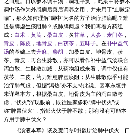
之而愈。再以参术调中汤，调理平复”，此案中将参术
调中汤作为外感病后善后调养之用，并未用于“止嗽定
喘”，那么如何理解“调中”为名的方子治疗肺病呢？难
道是脾虚生痰阻肺？或肺脾两虚？我们再看方药组
成：
白术
，
黄芪
，
桑白皮
，炙
甘草
，
人参
，
麦门冬
，
青皮
，
陈皮
，
地骨皮
，
白茯苓
，
五味子
。在
补中益气
汤
的基础上去
升麻
、
柴胡
，加桑白皮、地骨皮、茯
苓、青皮，再合生脉散，亦可以看作补中益气汤联合
泻白散、生脉散加减，从药物组成来看，调中仅仅有
茯苓、二皮，药力难愈脾虚痰阻；从生脉散似乎可能
治疗肺气虚，但据“泻热”亦不支持此说。因李东垣并
未详释本方，根据桑白皮、地骨皮为主的泻白散考
虑，“伏火”浮现眼前，既往医家多称“脾中伏火”或
称“脾胃伏火”，指郁火伏于脾不散；那有没有可能本
方用于肺中伏火？
《汤液本草》谈及麦门冬时指出“治肺中伏火，口