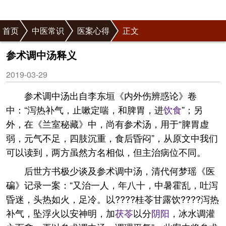
首页
中医常识
医案心得
正文
参术调中汤释义
2019-03-29
参术调中汤出自李东垣《内外伤辨惑论》卷
中：“泻热补气，止嗽定喘，和脾胃，进
饮食
”；另
外，在《兰室秘藏》中，尚有参术汤，用于“脾胃虚
弱，元气不足，四肢沉重，食后昏闷”，从原文中我们
可以读到，两方虽然方名相似，但主治病位不同。
后世方书极少谈及参术调中汤，清代何梦瑶《医
碥》记录一案：“又治一人，年八十，中暑霍乱，吐泻
昏迷，头热如火，足冷。以????桂苓甘露饮????泻热
补气，坠浮火以安神明，加
茯苓
以分
阴阳
，冰水调灌