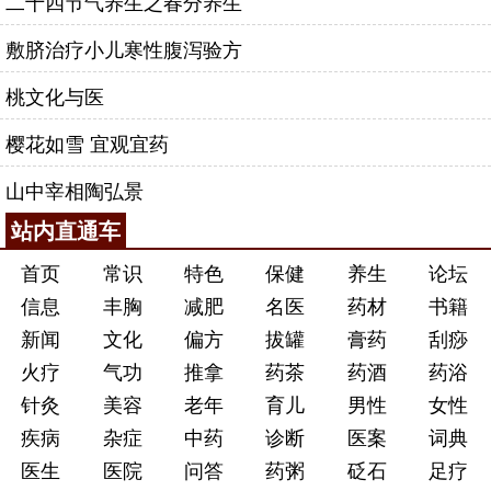
二十四节气养生之春分养生
敷脐治疗小儿寒性腹泻验方
桃文化与医
樱花如雪 宜观宜药
山中宰相陶弘景
站内直通车
首页
常识
特色
保健
养生
论坛
信息
丰胸
减肥
名医
药材
书籍
新闻
文化
偏方
拔罐
膏药
刮痧
火疗
气功
推拿
药茶
药酒
药浴
针灸
美容
老年
育儿
男性
女性
疾病
杂症
中药
诊断
医案
词典
医生
医院
问答
药粥
砭石
足疗