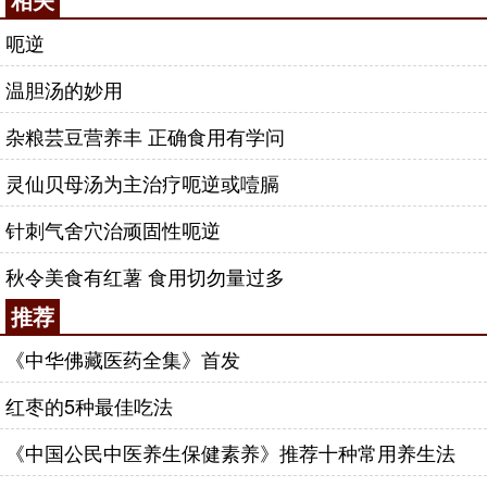
呃逆
温胆汤的妙用
杂粮芸豆营养丰 正确食用有学问
灵仙贝母汤为主治疗呃逆或噎膈
针刺气舍穴治顽固性呃逆
秋令美食有红薯 食用切勿量过多
推荐
《中华佛藏医药全集》首发
红枣的5种最佳吃法
《中国公民中医养生保健素养》推荐十种常用养生法