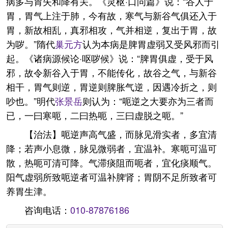
病多与胃失和降有关。《灵枢·口问篇》说：“谷人于
胃，胃气上注于肺，今有故，寒气与新谷气俱还入于
胃，新故相乱，真邪相攻，气并相逆，复出于胃，故
为哕。”隋代
巢元方
认为本病是脾胃虚弱又受风邪而引
起。《诸病源候论·呕哕候》说：“脾胃俱虚，受于风
邪，故令新谷入于胃，不能传化，故谷之气，与新谷
相干，胃气则逆，胃逆则脾胀气逆，因遇冷折之，则
吵也。”明代
张景岳
则认为：“呃逆之大要亦为三者而
已，一曰寒呃，二曰热呃，三曰虚脱之呃。”
【治法】呃逆声高气盛，而脉见滑实者，多宜清
降；若声小息微，脉见微弱者，宜温补。寒呃可温可
散，热呃可清可降。气滞痰阻而呃者，宜化痰顺气。
阳气虚弱所致呃逆者可温补脾肾；胃阴不足所致者可
养胃生津。
咨询电话：
010-87876186