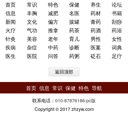
首页
常识
特色
保健
养生
论坛
信息
丰胸
减肥
名医
药材
书籍
新闻
文化
偏方
拔罐
膏药
刮痧
火疗
气功
推拿
药茶
药酒
药浴
针灸
美容
老年
育儿
男性
女性
疾病
杂症
中药
诊断
医案
词典
医生
医院
问答
药粥
砭石
足疗
返回顶部
首页
信息
常识
保健
特色
导航
联系电话：
010-87876186
-
pc版
Copyright © 2017 zhzyw.com