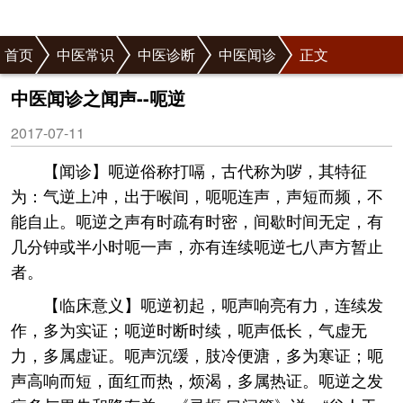
首页
中医常识
中医诊断
中医闻诊
正文
中医闻诊之闻声--呃逆
2017-07-11
【闻诊】呃逆俗称打嗝，古代称为哕，其特征
为：气逆上冲，出于喉间，呃呃连声，声短而频，不
能自止。呃逆之声有时疏有时密，间歇时间无定，有
几分钟或半小时呃一声，亦有连续呃逆七八声方暂止
者。
【临床意义】呃逆初起，呃声响亮有力，连续发
作，多为实证；呃逆时断时续，呃声低长，气虚无
力，多属虚证。呃声沉缓，肢冷便溏，多为寒证；呃
声高响而短，面红而热，烦渴，多属热证。呃逆之发