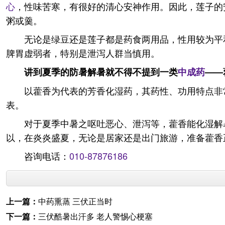
心
，性味苦寒，有很好的清心安神作用。因此，莲子的
粥或羹。
无论是绿豆还是莲子都是药食两用品，性用较为平
脾胃虚弱者，特别是泄泻人群当慎用。
讲到夏季的防暑解暑就不得不提到一类
中成药
——
以藿香为代表的芳香化湿药，其药性、功用特点非
表。
对于夏季中暑之呕吐恶心、泄泻等，藿香能化湿解
以，在炎炎盛夏，无论是居家还是出门旅游，准备藿香
咨询电话：
010-87876186
上一篇：
中药熏蒸 三伏正当时
下一篇：
三伏酷暑出汗多 老人警惕心梗塞