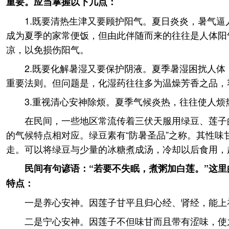
重要。应当掌握以下几点：
1.既要清热生津又要顾护阳气。夏日炎炎，暑气
成为夏季的家常便饭，但由此伴随而来的往往是人体阳
凉，以免损伤阳气。
2.既要化解暑湿又要保护阴液。夏季暑湿困扰人
重要法则。但问题是，化湿药往往多为温燥芳香之品，
3.重视清心安神除烦。夏季气候炎热，往往使人
在民间，一些地区常流传着三伏天服用绿豆、莲子
的气候特点相对应。绿豆素有“防暑圣品”之称。其性
走。可以将绿豆与少量的冰糖煮成汤，冷却以后食用，
民间有句谚语：“若要不失眠，煮粥加白莲。”这
特点：
一是养心安神。因莲子甘平且归心经、肾经，能上
二是宁心安神。因莲子不但味甘而且带有涩味，使