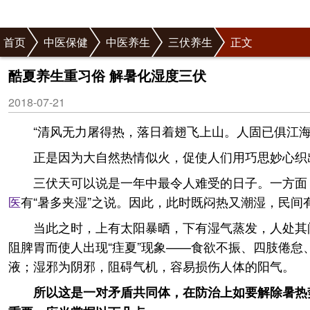
首页
中医保健
中医养生
三伏养生
正文
酷夏养生重习俗 解暑化湿度三伏
2018-07-21
“清风无力屠得热，落日着翅飞上山。人固已俱江
正是因为大自然热情似火，促使人们用巧思妙心织
三伏天可以说是一年中最令人难受的日子。一方面
医
有“暑多夹湿”之说。因此，此时既闷热又潮湿，民间
当此之时，上有太阳暴晒，下有湿气蒸发，人处其
阻脾胃而使人出现“疰夏”现象——食欲不振、四肢倦
液；湿邪为阴邪，阻碍气机，容易损伤人体的阳气。
所以这是一对矛盾共同体，在防治上如要解除暑热