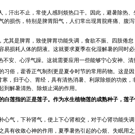
逼人，汗出不止，常使人感到烦热口干。因此，避暑除热
气的损伤，特别是脾胃阳气，人们常出现胃脘疼痛、腹泻
体，尤其是脾胃，致使脾胃功能失调，食欲不振、四肢倦
容易损耗人体的阴液。这就要求夏季在化湿解暑的同时必
烦热不安、心浮气躁。这就需要应用一些能够宁心安神、清
的习俗，藿香正气制剂更是夏令时节的常用药物。这是因
味甘寒，归于心、胃经，具有清热消暑、利尿除烦的功效，
起到解暑清热、除烦止渴的作用。
里的白莲指的正是莲子。作为水生植物莲的成熟种子，莲
补心气，下补肾气，使上下心肾相交，对于心肾功能失调（
之具有收敛心神的作用，夏季暑热引起的心烦、失眠用之