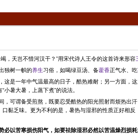
海竭，天岂不惜河汉干？”用宋代诗人王令的这首诗来形容
出独树一帜的
养生
习俗，如喝绿豆汤、备
藿香
正气水、吃
，这是一年中气温最高的日子，酷热难耐；另一方面，这
有“小暑大暑，上蒸下煮”的说法。
间，可谓备受煎熬，既要忍受酷热的阳光照射而烦热出汗
怠、口黏乏味。更为不利的是，暑热与湿邪的性质正好相反
势必以苦寒损伤阳气，如要祛除湿邪必然以苦温燥烈损耗