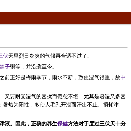
三伏
天里烈日炎炎的气候再合适不过了。
莲子
粥等，并沿袭至今。
之前正好是梅雨季节，雨水不断，致使湿气很重，故
中
，又要耐受湿气的困扰而倦怠不堪，尤其是暑湿又多困
：暑热为阳性，多使人毛孔开泄而汗出不止、损耗津
津液。因此，正确的养生
保健
方法对于度过三伏天十分