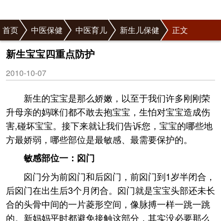
首页
中医保健
中医育儿
新生儿保健
正文
新生宝宝四重点防护
2010-10-07
新生的宝宝是那么娇嫩，以至于我们许多刚刚荣
升母亲的妈咪们都不敢去抱宝宝，生怕对宝宝造成伤
害,碰坏宝宝。接下来就让我们告诉您，宝宝的哪些地
方最娇弱，哪些部位是最敏感、最需要保护的。
敏感部位一：囟门
囟门分为前囟门和后囟门，前囟门到1岁半闭合，
后囟门在出生后3个月闭合。囟门就是宝宝头部还未长
合的头骨中间的一片菱形空间，像脉搏一样一跳一跳
的。新妈妈平时都避免接触这部分，其实没必要那么