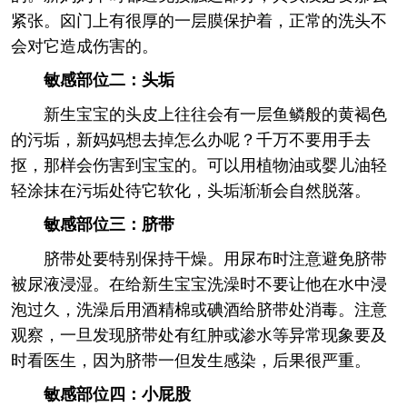
紧张。囟门上有很厚的一层膜保护着，正常的洗头不
会对它造成伤害的。
敏感部位二：头垢
新生宝宝的头皮上往往会有一层鱼鳞般的黄褐色
的污垢，新妈妈想去掉怎么办呢？千万不要用手去
抠，那样会伤害到宝宝的。可以用植物油或婴儿油轻
轻涂抹在污垢处待它软化，头垢渐渐会自然脱落。
敏感部位三：脐带
脐带处要特别保持干燥。用尿布时注意避免脐带
被尿液浸湿。在给新生宝宝洗澡时不要让他在水中浸
泡过久，洗澡后用酒精棉或碘酒给脐带处消毒。注意
观察，一旦发现脐带处有红肿或渗水等异常现象要及
时看医生，因为脐带一但发生感染，后果很严重。
敏感部位四：小屁股