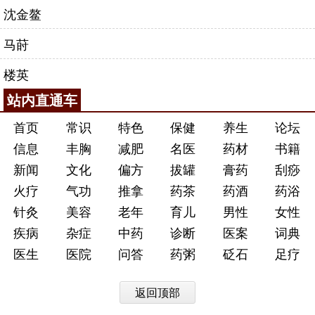
沈金鳌
马莳
楼英
站内直通车
首页
常识
特色
保健
养生
论坛
信息
丰胸
减肥
名医
药材
书籍
新闻
文化
偏方
拔罐
膏药
刮痧
火疗
气功
推拿
药茶
药酒
药浴
针灸
美容
老年
育儿
男性
女性
疾病
杂症
中药
诊断
医案
词典
医生
医院
问答
药粥
砭石
足疗
返回顶部