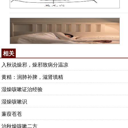
相关
入秋说燥邪，燥邪致病分温凉
黄精：润肺补脾，滋肾填精
湿燥咳嗽证治经验
湿燥咳嗽识
蒹葭苍苍
治秋燥咳嗽二方