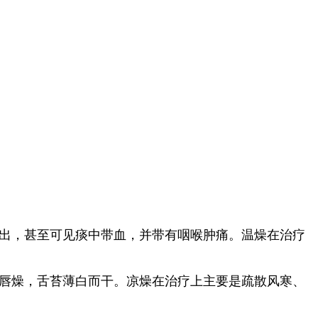
出，甚至可见痰中带血，并带有咽喉肿痛。温燥在治疗
唇燥，舌苔薄白而干。凉燥在治疗上主要是疏散风寒、