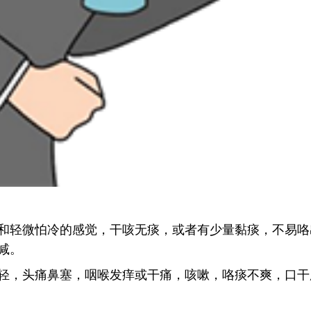
和轻微怕冷的感觉，干咳无痰，或者有少量黏痰，不易咯
减。
轻，头痛鼻塞，咽喉发痒或干痛，咳嗽，咯痰不爽，口干