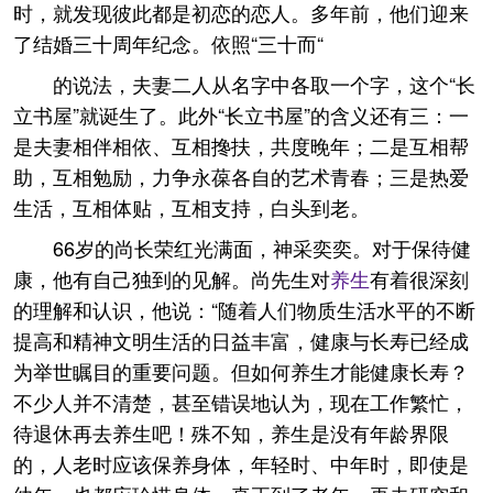
时，就发现彼此都是初恋的恋人。多年前，他们迎来
了结婚三十周年纪念。依照“三十而“
的说法，夫妻二人从名字中各取一个字，这个“长
立书屋”就诞生了。此外“长立书屋”的含义还有三：一
是夫妻相伴相依、互相搀扶，共度晚年；二是互相帮
助，互相勉励，力争永葆各自的艺术青春；三是热爱
生活，互相体贴，互相支持，白头到老。
66岁的尚长荣红光满面，神采奕奕。对于保待健
康，他有自己独到的见解。尚先生对
养生
有着很深刻
的理解和认识，他说：“随着人们物质生活水平的不断
提高和精神文明生活的日益丰富，健康与长寿已经成
为举世瞩目的重要问题。但如何养生才能健康长寿？
不少人并不清楚，甚至错误地认为，现在工作繁忙，
待退休再去养生吧！殊不知，养生是没有年龄界限
的，人老时应该保养身体，年轻时、中年时，即使是