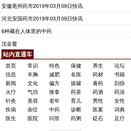
安徽亳州药市2019年03月09日快讯
河北安国药市2019年03月09日快讯
6种藏在人体里的中药
沈金鳌
站内直通车
首页
常识
特色
保健
养生
论坛
信息
丰胸
减肥
名医
药材
书籍
新闻
文化
偏方
拔罐
膏药
刮痧
火疗
气功
推拿
药茶
药酒
药浴
针灸
美容
老年
育儿
男性
女性
疾病
杂症
中药
诊断
医案
词典
医生
医院
问答
药粥
砭石
足疗