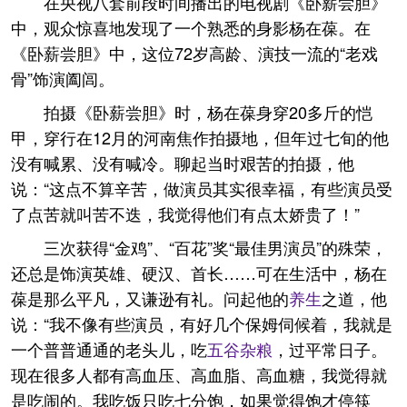
在央视八套前段时间播出的电视剧《卧薪尝胆》
中，观众惊喜地发现了一个熟悉的身影杨在葆。在
《卧薪尝胆》中，这位72岁高龄、演技一流的“老戏
骨”饰演阖闾。
拍摄《卧薪尝胆》时，杨在葆身穿20多斤的恺
甲，穿行在12月的河南焦作拍摄地，但年过七旬的他
没有喊累、没有喊冷。聊起当时艰苦的拍摄，他
说：“这点不算辛苦，做演员其实很幸福，有些演员受
了点苦就叫苦不迭，我觉得他们有点太娇贵了！”
三次获得“金鸡”、“百花”奖“最佳男演员”的殊荣，
还总是饰演英雄、硬汉、首长……可在生活中，杨在
葆是那么平凡，又谦逊有礼。问起他的
养生
之道，他
说：“我不像有些演员，有好几个保姆伺候着，我就是
一个普普通通的老头儿，吃
五谷杂粮
，过平常日子。
现在很多人都有高血压、高血脂、高血糖，我觉得就
是吃闹的。我吃饭只吃七分饱，如果觉得饱才停筷