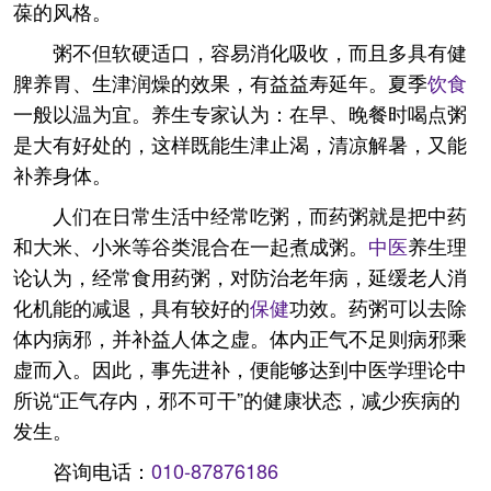
葆的风格。
粥不但软硬适口，容易消化吸收，而且多具有健
脾养胃、生津润燥的效果，有益益寿延年。夏季
饮食
一般以温为宜。养生专家认为：在早、晚餐时喝点粥
是大有好处的，这样既能生津止渴，清凉解暑，又能
补养身体。
人们在日常生活中经常吃粥，而药粥就是把中药
和大米、小米等谷类混合在一起煮成粥。
中医
养生理
论认为，经常食用药粥，对防治老年病，延缓老人消
化机能的减退，具有较好的
保健
功效。药粥可以去除
体内病邪，并补益人体之虚。体内正气不足则病邪乘
虚而入。因此，事先进补，便能够达到中医学理论中
所说“正气存内，邪不可干”的健康状态，减少疾病的
发生。
咨询电话：
010-87876186