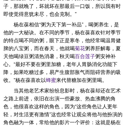
子，那就晚了，坏就坏在那最后一口饭，所以我有时
即使觉得意犹未尽，也会克制。”
杨在葆相信“粥为天下第一补品”，喝粥养生，是
他的一大秘诀。在不同的季节，杨在葆喜欢针对季节
的特点喝不同的粥，眼下正是寒冬，他经常喝温胃健
脾的八宝粥，而在春天，他就喝
菊花
粥养肝解毒，夏
天他喝绿豆粥清热消暑，秋天喝
百合
莲子
粥安神补
心。“最好不要在粥里加糖，老年人胃肠消化功能下
降，如果吃糖过多，易产生腹部胀气而阻碍营养的吸
收。”杨在葆喜欢以
蜂蜜
来代替糖加在粥里喝。
当其他老艺术家纷纷息影时，杨在葆却还在艺术
之路上前进，依旧在出演一些豪放、热血沸腾的角
色，他很喜欢这样的角色，因为“这些角色让人更年
轻，对生活更有激情”这也经常让观众将他与他扮演的
角色融为一体，常给他的影片一个评价：这就是杨在