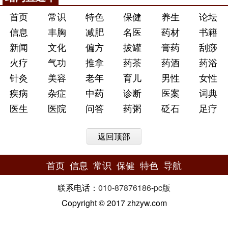
首页
常识
特色
保健
养生
论坛
信息
丰胸
减肥
名医
药材
书籍
新闻
文化
偏方
拔罐
膏药
刮痧
火疗
气功
推拿
药茶
药酒
药浴
针灸
美容
老年
育儿
男性
女性
疾病
杂症
中药
诊断
医案
词典
医生
医院
问答
药粥
砭石
足疗
返回顶部
首页
信息
常识
保健
特色
导航
联系电话：
010-87876186
-
pc版
Copyright © 2017 zhzyw.com