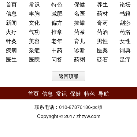
首页
常识
特色
保健
养生
论坛
信息
丰胸
减肥
名医
药材
书籍
新闻
文化
偏方
拔罐
膏药
刮痧
火疗
气功
推拿
药茶
药酒
药浴
针灸
美容
老年
育儿
男性
女性
疾病
杂症
中药
诊断
医案
词典
医生
医院
问答
药粥
砭石
足疗
返回顶部
首页
信息
常识
保健
特色
导航
联系电话：
010-87876186
-
pc版
Copyright © 2017 zhzyw.com