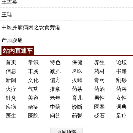
王孟英
王珪
中医肿瘤病因之饮食劳倦
产后腹痛
站内直通车
首页
常识
特色
保健
养生
论坛
信息
丰胸
减肥
名医
药材
书籍
新闻
文化
偏方
拔罐
膏药
刮痧
火疗
气功
推拿
药茶
药酒
药浴
针灸
美容
老年
育儿
男性
女性
疾病
杂症
中药
诊断
医案
词典
医生
医院
问答
药粥
砭石
足疗
返回顶部