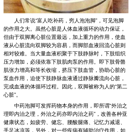
人们常说“富人吃补药，穷人泡泡脚”，可见泡脚
的作用之大。虽然心脏是人体血液循环的动力保证，
但由于双脚离心脏位置最远，加上重力的作用，使血
液从心脏流向双脚较为容易，而脚部血液回流心脏则
相对较难。当大量血液积聚于下肢静脉时，下肢组织
压力增加，必须依靠下肢肌肉泵的作用。即下肢骨骼
肌张力增高和等长收缩，挤压下肢血管，协助心脏的
泵血作用，迫使下肢静脉血液通过静脉瓣流向心脏，
完成血液的体循环过程。因此，双脚被称为人的“第二
心脏”。
中药泡脚可发挥药物本身的作用，即所谓“外治之
理即内治之理，外治之药亦即内治之药”，改善各种亚
健康状态，如疲劳、健忘、腰酸腿痛、记忆力减退、
手足冰凉等，另外，对一些疾病有辅助治疗作用，如