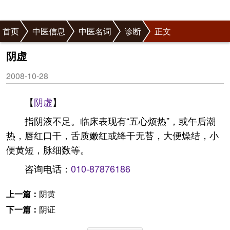
首页
中医信息
中医名词
诊断
正文
阴虚
2008-10-28
【
阴虚
】
指阴液不足。临床表现有“五心烦热”，或午后潮
热，唇红口干，舌质嫩红或绛干无苔，大便燥结，小
便黄短，脉细数等。
咨询电话：
010-87876186
上一篇：
阴黄
下一篇：
阴证