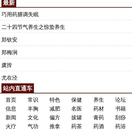
最新
巧用药膳调失眠
二十四节气养生之惊蛰养生
郑钦安
郑梅涧
虞抟
尤在泾
站内直通车
首页
常识
特色
保健
养生
论坛
信息
丰胸
减肥
名医
药材
书籍
新闻
文化
偏方
拔罐
膏药
刮痧
火疗
气功
推拿
药茶
药酒
药浴