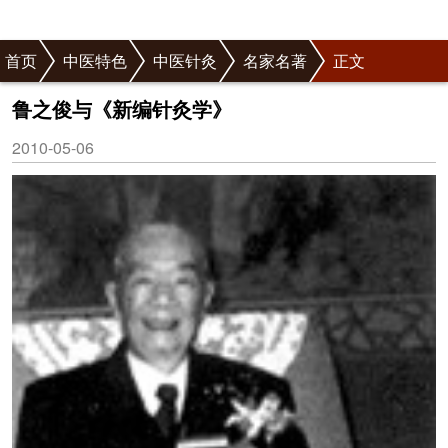
首页
中医特色
中医针灸
名家名著
正文
鲁之俊与《新编针灸学》
2010-05-06