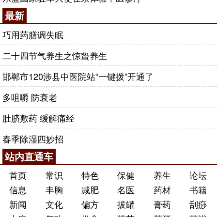
最新
巧用药膳调失眠
二十四节气养生之惊蛰养生
邯郸市120涉县中医院站“一键拨”开通了
多咀嚼 防衰老
肚脐敷药 缓解痛经
春季除湿四妙招
站内直通车
首页
常识
特色
保健
养生
论坛
信息
丰胸
减肥
名医
药材
书籍
新闻
文化
偏方
拔罐
膏药
刮痧