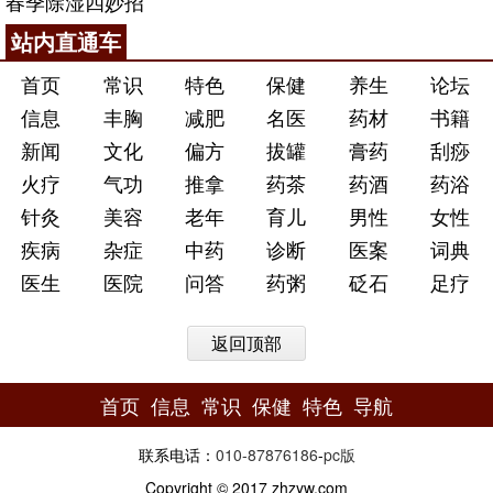
春季除湿四妙招
站内直通车
首页
常识
特色
保健
养生
论坛
信息
丰胸
减肥
名医
药材
书籍
新闻
文化
偏方
拔罐
膏药
刮痧
火疗
气功
推拿
药茶
药酒
药浴
针灸
美容
老年
育儿
男性
女性
疾病
杂症
中药
诊断
医案
词典
医生
医院
问答
药粥
砭石
足疗
返回顶部
首页
信息
常识
保健
特色
导航
联系电话：
010-87876186
-
pc版
Copyright © 2017 zhzyw.com