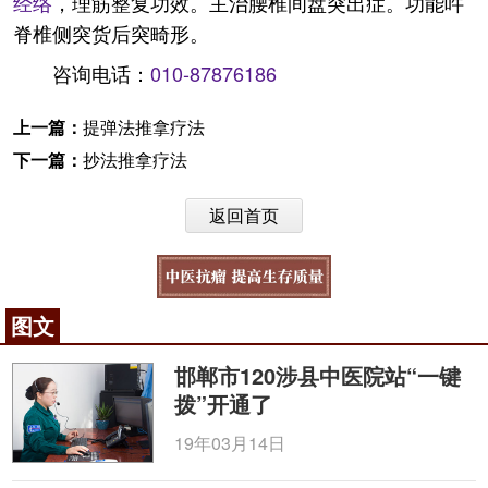
经络
，理筋整复功效。主治腰椎间盘突出症。功能吽
脊椎侧突货后突畸形。
咨询电话：
010-87876186
上一篇：
提弹法推拿疗法
下一篇：
抄法推拿疗法
返回首页
图文
邯郸市120涉县中医院站“一键
拨”开通了
19年03月14日