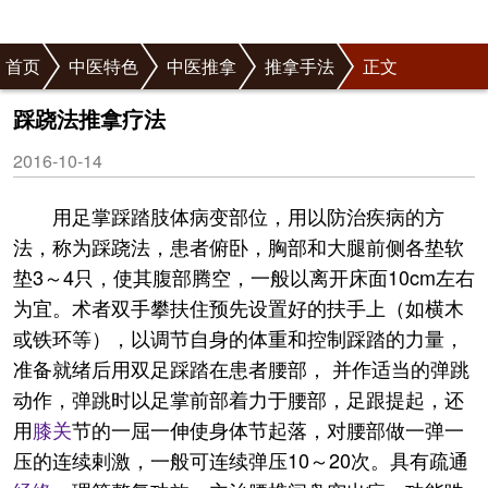
首页
中医特色
中医推拿
推拿手法
正文
踩跷法推拿疗法
2016-10-14
用足掌踩踏肢体病变部位，用以防治疾病的方
法，称为踩跷法，患者俯卧，胸部和大腿前侧各垫软
垫3～4只，使其腹部腾空，一般以离开床面10cm左右
为宜。术者双手攀扶住预先设置好的扶手上（如横木
或铁环等），以调节自身的体重和控制踩踏的力量，
准备就绪后用双足踩踏在患者腰部， 并作适当的弹跳
动作，弹跳时以足掌前部着力于腰部，足跟提起，还
用
膝关
节的一屈一伸使身体节起落，对腰部做一弹一
压的连续剌激，一般可连续弹压10～20次。具有疏通