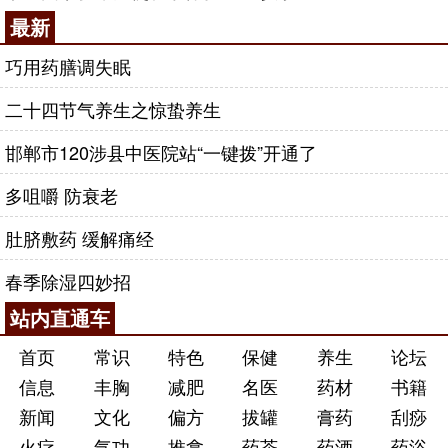
最新
巧用药膳调失眠
二十四节气养生之惊蛰养生
邯郸市120涉县中医院站“一键拨”开通了
多咀嚼 防衰老
肚脐敷药 缓解痛经
春季除湿四妙招
站内直通车
首页
常识
特色
保健
养生
论坛
信息
丰胸
减肥
名医
药材
书籍
新闻
文化
偏方
拔罐
膏药
刮痧
火疗
气功
推拿
药茶
药酒
药浴