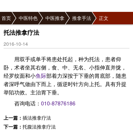
首页
中医特色
中医推拿
推拿手法
正文
托法推拿疗法
2016-10-14
用双手或单手将患处托起，种为托法，患者仰
卧，术者坐其右侧，食、中、无名、小指伸直并拢，
经罗纹面和小
鱼际
部着力深按于下垂的胃底部，随患
者深呼气做由下而上，循逆时针方向上托。具有升提
举陷功效。主治胃下垂。
咨询电话：
010-87876186
上一篇：
插法推拿疗法
下一篇：
托腹法推拿疗法