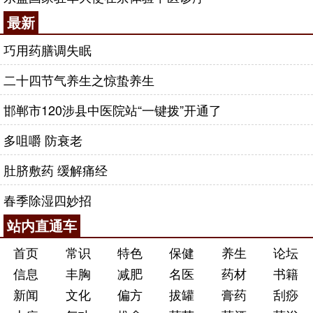
最新
巧用药膳调失眠
二十四节气养生之惊蛰养生
邯郸市120涉县中医院站“一键拨”开通了
多咀嚼 防衰老
肚脐敷药 缓解痛经
春季除湿四妙招
站内直通车
首页
常识
特色
保健
养生
论坛
信息
丰胸
减肥
名医
药材
书籍
新闻
文化
偏方
拔罐
膏药
刮痧