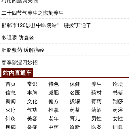
巧用药膳调失眠
二十四节气养生之惊蛰养生
邯郸市120涉县中医院站“一键拨”开通了
多咀嚼 防衰老
肚脐敷药 缓解痛经
春季除湿四妙招
站内直通车
首页
常识
特色
保健
养生
论坛
信息
丰胸
减肥
名医
药材
书籍
新闻
文化
偏方
拔罐
膏药
刮痧
火疗
气功
推拿
药茶
药酒
药浴
针灸
美容
老年
育儿
男性
女性
疾病
杂症
中药
诊断
医案
词典