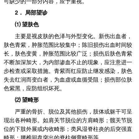
可缺少的一部分内容，应予重视。
2． 局部望诊
⑴ 望肤色
主要是视皮肤的色泽与外型变化。新伤出血者，
肤色青紫，肿胀范围比较集中；陈旧损伤出血时间较
长，肤色变黄，肿胀范围比较广泛；损伤后肤色青紫
不断加深加大，为内部渗血不止的现象，应注意进一
步检查或采取措施。青紫而红应防止继发感染，肤色
失去红润而变白者，为血虚或血循受阻；损伤部位肤
色紫黑，应防组织坏死。
⑵ 望畸形
严重的骨折、脱位及其他损伤，肢体或躯干可呈
现出各种畸形。如肩关节脱位的方肩畸形；髋关节脱
位的下肢外展或内收畸形；类风湿脊柱炎的后突强直
畸形；腰椎间盘突出的脊柱侧弯畸形等。