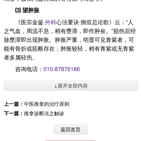
⑶ 望肿胀
《医宗金鉴·
外科
心法要诀·痈疽总论歌》云：“人
之气血，周流不息，稍有壅滞，即作肿矣。”损伤后经
脉壅滞即出现肿胀。肿胀严重，明显可见青紫者，可
能有骨折或筋断存在；肿胀较轻，稍有青紫或无青紫
者多属轻伤。
咨询电话：
010-87876186
↓展开全部内容
上一篇：
中医推拿的治疗原则
下一篇：
推拿诊断法之触诊
返回首页