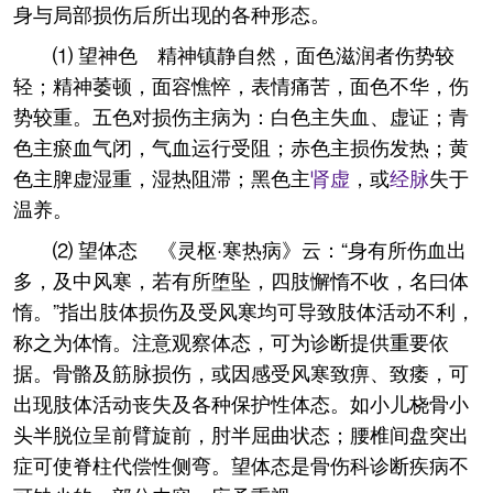
身与局部损伤后所出现的各种形态。
⑴ 望神色 精神镇静自然，面色滋润者伤势较
轻；精神萎顿，面容憔悴，表情痛苦，面色不华，伤
势较重。五色对损伤主病为：白色主失血、虚证；青
色主瘀血气闭，气血运行受阻；赤色主损伤发热；黄
色主脾虚湿重，湿热阻滞；黑色主
肾虚
，或
经脉
失于
温养。
⑵ 望体态 《灵枢·寒热病》云：“身有所伤血出
多，及中风寒，若有所堕坠，四肢懈惰不收，名曰体
惰。”指出肢体损伤及受风寒均可导致肢体活动不利，
称之为体惰。注意观察体态，可为诊断提供重要依
据。骨骼及筋脉损伤，或因感受风寒致痹、致痿，可
出现肢体活动丧失及各种保护性体态。如小儿桡骨小
头半脱位呈前臂旋前，肘半屈曲状态；腰椎间盘突出
症可使脊柱代偿性侧弯。望体态是骨伤科诊断疾病不