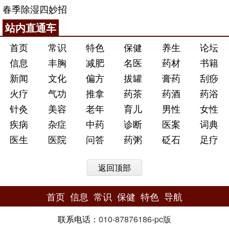
春季除湿四妙招
站内直通车
首页
常识
特色
保健
养生
论坛
信息
丰胸
减肥
名医
药材
书籍
新闻
文化
偏方
拔罐
膏药
刮痧
火疗
气功
推拿
药茶
药酒
药浴
针灸
美容
老年
育儿
男性
女性
疾病
杂症
中药
诊断
医案
词典
医生
医院
问答
药粥
砭石
足疗
返回顶部
首页
信息
常识
保健
特色
导航
联系电话：
010-87876186
-
pc版