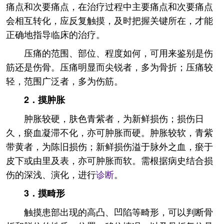
痛点和次要痛点，在治疗过程中主要痛点和次要痛点
会相互转化，应反复触摸，及时把握关键所在，才能
正确地指导临床的治疗。
压痛的范围、部位、程度如何，可用来鉴别是伤
筋还是伤骨。压痛明显而尖锐者，多为骨折；压痛较
轻，范围广泛者，多为伤筋。
2．摸肿胀
肿胀较硬，肤色青紫者，为新鲜损伤；损伤日
久，瘀血凝滞不化，亦可肿胀而硬。肿胀较软，青紫
带黄者，为陈旧损伤；新鲜损伤溢于脉外之血，瘀于
皮下或由里及表，亦可肿胀而软。需根据病史结合损
伤的深浅、演化，进行
诊断
。
3．摸畸形
触摸患部出现的高凸、凹陷等畸形，可以判断骨