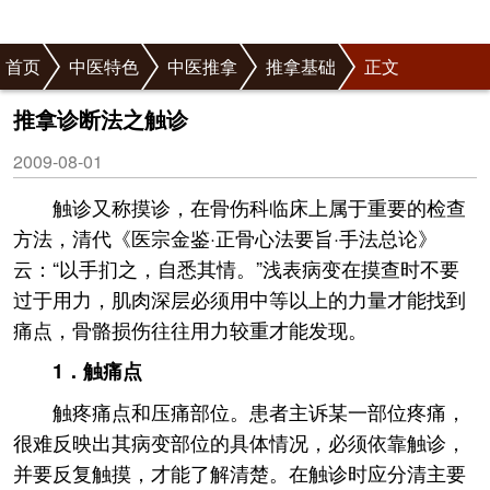
首页
中医特色
中医推拿
推拿基础
正文
推拿诊断法之触诊
2009-08-01
触诊又称摸诊，在骨伤科临床上属于重要的检查
方法，清代《医宗金鉴·正骨心法要旨·手法总论》
云：“以手扪之，自悉其情。”浅表病变在摸查时不要
过于用力，肌肉深层必须用中等以上的力量才能找到
痛点，骨骼损伤往往用力较重才能发现。
1．触痛点
触疼痛点和压痛部位。患者主诉某一部位疼痛，
很难反映出其病变部位的具体情况，必须依靠触诊，
并要反复触摸，才能了解清楚。在触诊时应分清主要