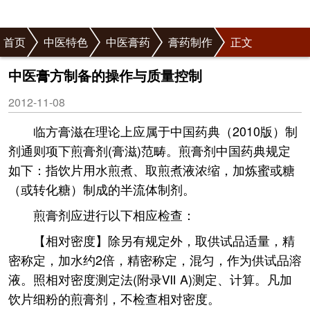
首页
中医特色
中医膏药
膏药制作
正文
中医膏方制备的操作与质量控制
2012-11-08
临方膏滋在理论上应属于中国药典（2010版）制
剂通则项下煎膏剂(膏滋)范畴。煎膏剂中国药典规定
如下：指饮片用水煎煮、取煎煮液浓缩，加炼蜜或糖
（或转化糖）制成的半流体制剂。
煎膏剂应进行以下相应检查：
【相对密度】除另有规定外，取供试品适量，精
密称定，加水约2倍，精密称定，混匀，作为供试品溶
液。照相对密度测定法(附录Ⅶ A)测定、计算。凡加
饮片细粉的煎膏剂，不检查相对密度。