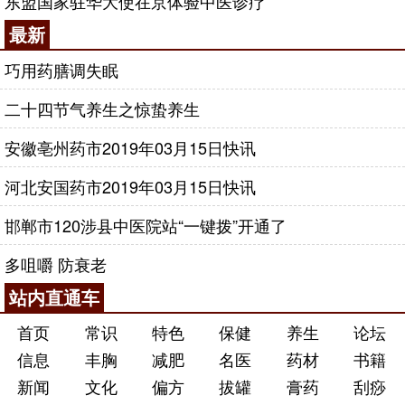
东盟国家驻华大使在京体验中医诊疗
最新
巧用药膳调失眠
二十四节气养生之惊蛰养生
安徽亳州药市2019年03月15日快讯
河北安国药市2019年03月15日快讯
邯郸市120涉县中医院站“一键拨”开通了
多咀嚼 防衰老
站内直通车
首页
常识
特色
保健
养生
论坛
信息
丰胸
减肥
名医
药材
书籍
新闻
文化
偏方
拔罐
膏药
刮痧