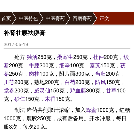
首页
中医特色
中医膏药
百病膏药
正文
补肾壮腰祛痹膏
2017-05-19
处方
独活
250克，
桑寄生
250克，
杜仲
200克，
续
断
200克，
牛膝
200克，
细辛
100克，
秦艽
150克，
茯
苓
250克，
肉桂
100克，附片面300克，
当归
200克，
川芎
200克，熟地200克，
白芍
200克，
防风
150克，
党参
200克，
威灵仙
150克，
鸡血藤
300克，
甘草
100
克，
砂仁
150克，
木香
150克。
制法 诸药共煎取汁浓缩，加入
蜂蜜
1000克，红糖
1000克，鹿胶250克，成膏后备用。开水冲服，每日
服3次，每次20克。