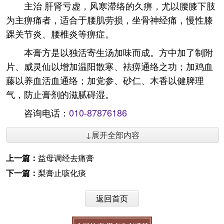
主治 肝肾亏虚，风寒滞络的久痹，尤以腰膝下肢
为主痹痛者，适合于腰肌劳损，坐骨神经痛，慢性膝
踝关节炎、腰椎炎等痹症。
本膏方是以独活寄生汤加味而成。方中加了制附
片、威灵仙以增加温阳散寒、袪痹通络之功；加鸡血
藤以养血活血通络；加党参、砂仁、木香以健脾理
气，防止膏剂的滋腻碍湿。
咨询电话：
010-87876186
↓展开全部内容
上一篇：
益母调经去痛膏
下一篇：
梨膏止咳化痰
返回首页