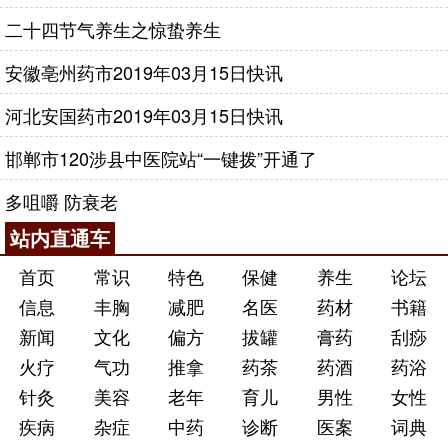
二十四节气养生之惊蛰养生
安徽亳州药市2019年03月15日快讯
河北安国药市2019年03月15日快讯
邯郸市120涉县中医院站“一键拨”开通了
多咀嚼 防衰老
站内直通车
首页
常识
特色
保健
养生
论坛
信息
丰胸
减肥
名医
药材
书籍
新闻
文化
偏方
拔罐
膏药
刮痧
火疗
气功
推拿
药茶
药酒
药浴
针灸
美容
老年
育儿
男性
女性
疾病
杂症
中药
诊断
医案
词典