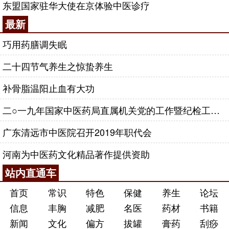
东盟国家驻华大使在京体验中医诊疗
最新
巧用药膳调失眠
二十四节气养生之惊蛰养生
补骨脂温阳止血有大功
二○一九年国家中医药局直属机关党的工作暨纪检工作会议召开
广东清远市中医院召开2019年职代会
河南为中医药文化精品著作提供资助
站内直通车
首页
常识
特色
保健
养生
论坛
信息
丰胸
减肥
名医
药材
书籍
新闻
文化
偏方
拔罐
膏药
刮痧