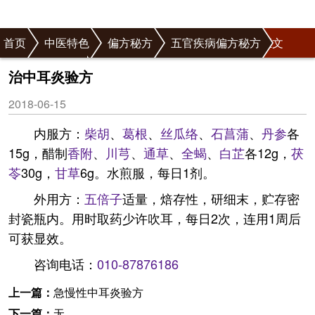
首页
中医特色
偏方秘方
五官疾病偏方秘方
正文
耳病偏方秘方
治中耳炎验方
2018-06-15
内服方：
柴胡
、
葛根
、
丝瓜络
、
石菖蒲
、
丹参
各
15g，醋制
香附
、
川芎
、
通草
、
全蝎
、
白芷
各12g，
茯
苓
30g，
甘草
6g。水煎服，每日1剂。
外用方：
五倍子
适量，焙存性，研细末，贮存密
封瓷瓶内。用时取药少许吹耳，每日2次，连用1周后
可获显效。
咨询电话：
010-87876186
上一篇：
急慢性中耳炎验方
下一篇：
无