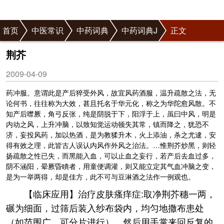
首页
中医常识
中药词典
中药词典J
正文
荆芥
2009-04-09
药冲服。意谓此是产后猝受外风，故宜风
药酒
服，温升疏散之法，无
论何书，往往称为大效，甚且托名于华元化，称之为华陀愈风散。不
知产后噤厥，角弓反张，纯是阴脱于下，阳浮于上，虽曰中风，明是
内动之风，上升冲脑，以致知觉运动顿失其常，镇而降之，犹恐不
济，妄投风药，加以热酒，是为教猱升木，火上添油，杀之尤逮，安
得有效之理，此皆古人误认内风作外风之治法。…惟荆芥炒黑，则轻
扬疏散之性已失，而黑能入血，可以止血之妄行，若产后去血过多，
阴不涵阳，晕厥昏瞶者，用童便调灌，则又能立定其气血冲脑之变，
是为一举两得，却是佳方，此不可与豆淋酒之法作一例观也。
【临床应用】治疗皮肤瘙痒症:取净荆芥穗一两，
碾为细面，过筛后装入纱布袋内，均匀地撒布患处
（如范围广，可分片进行），然后用手掌来回反复的