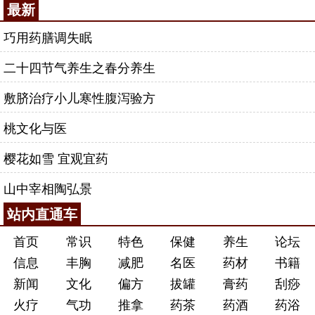
最新
巧用药膳调失眠
二十四节气养生之春分养生
敷脐治疗小儿寒性腹泻验方
桃文化与医
樱花如雪 宜观宜药
山中宰相陶弘景
站内直通车
首页
常识
特色
保健
养生
论坛
信息
丰胸
减肥
名医
药材
书籍
新闻
文化
偏方
拔罐
膏药
刮痧
火疗
气功
推拿
药茶
药酒
药浴