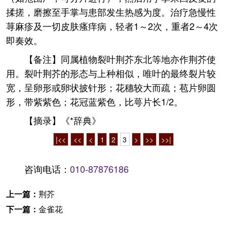
揉搓，磨擦至手掌与患部发生热感为度。治疗急慢性
荨麻疹及一切皮肤瘙痒病，轻者1～2次，重者2～4次
即奏效。
【备注】同属植物裂叶荆芥东北等地亦作荆芥使
用。裂叶荆芥的形态与上种相似，唯叶的最终裂片较
宽，呈卵形或卵状披针形；花穗较大而疏；苞片卵圆
形，带紫紫色；花冠蓝紫色，比萼片长1/2。
【摘录】《*辞典》
|<<
<<
<
1
2
3
>
>>
>>|
咨询电话：
010-87876186
上一篇：
荆芥
下一篇：
金雀花