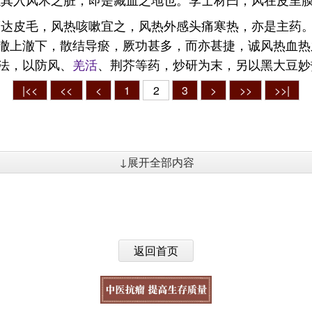
而达皮毛，风热咳嗽宜之，风热外感头痛寒热，亦是主药
澈上澈下，散结导瘀，厥功甚多，而亦甚捷，诚风热血热
法，以防风、
羌活
、荆芥等药，炒研为末，另以黑大豆妙
|<<
<<
<
1
2
3
>
>>
>>|
↓展开全部内容
返回首页