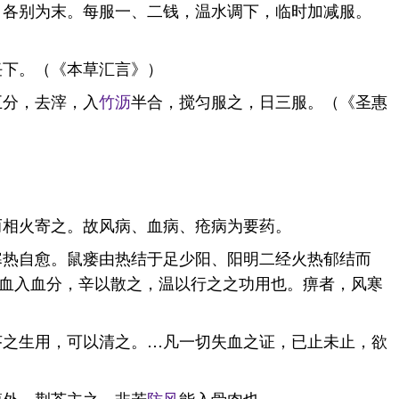
。各别为末。每服一、二钱，温水调下，临时加减服。
任下。（《本草汇言》）
五分，去滓，入
竹沥
半合，搅匀服之，日三服。（《圣惠
而相火寄之。故风病、血病、疮病为要药。
寒热自愈。鼠瘘由热结于足少阳、阳明二经火热郁结而
血入血分，辛以散之，温以行之之功用也。痹者，风寒
芥之生用，可以清之。…凡一切失血之证，已止未止，欲
膜外，荆芥主之，非若
防风
能入骨肉也。