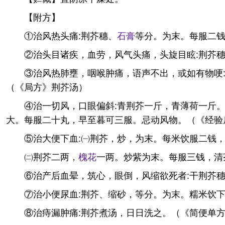
【附方】
①治风热头痛:荆芥穗、
石膏
等分。为末。每服二
②治头目诸疾，血劳，风气头痛，头旋目眩:荆芥
③治风热肺壅，咽喉肿痛，语声不出，或如有物哽
（《局方》荆芥汤）
④治一切风，口眼偏斜:青荆芥一斤，青薄荷一斤
大。每服二十丸，早至暮可三服。忌动风物。（《经验
⑤治大便下血:㈠荆芥，炒，为末。每米饮服二钱
㈡荆芥二两，
槐花
一两。炒紫为末。每服三钱，清
⑥治产后血晕，筑心，眼倒，风缩欲死者:干荆芥
⑦治小便尿血:荆芥、缩砂，等分。为末。糯米饮
⑧治痔漏肿痛:荆芥煮汤，日日洗之。（《简便单