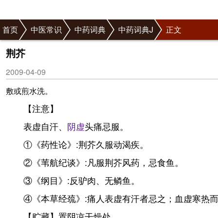
首页
中医常识
中药词典
中药词典J
正文
荆芥
2009-04-09
敷或煎水洗。
【注意】
表虚自汗、
阴虚
头痛忌服。
①《药性论》:荆芥久服动渴疾。
②《苇航纪谈》:凡服荆芥风药，忌食鱼。
③《纲目》:反驴肉、无鳞鱼。
④《本草经巯》:痛人表虚有汗者忌之；血虚寒热
【贮藏】置阴凉干燥处。