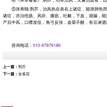
⑤张寿颐:荆芥，治风热在表在上诸症，能泄肺热
诸症，亦治疮疡、风疥、瘰疬，吐衄，下血，崩漏，能
产后中风，口噤发痉，角弓反张，血晕不醒，有豆淋酒
咨询电话：
010-87876186
上一篇：
荆芥
下一篇：
金雀花