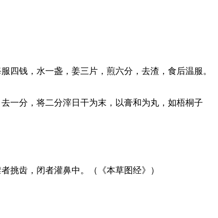
每服四钱，水一盏，姜三片，煎六分，去渣，食后温服。
，去一分，将二分滓日干为末，以膏和为丸，如梧桐子
噤者挑齿，闭者灌鼻中。（《本草图经》）