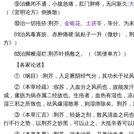
⑨治癃闭不通，小腹急痛，肛门肿疼，无问新久:
（《宜明论方》倒换散）
⑩治一切疮疥:荆芥、
金银花
、
土
茯苓
，等分。为
⑾治风毒寡疬、赤肿痛硬:鼠粘子一升（微炒），
方》）
⑿治脚桠湿烂:荆芥叶捣敷之。（《简便单方》）
【各家论述】
①《纲目》:荆芥，入足厥阴经气分，其功长于祛
②《本草经疏》:假苏，入血分之风药也，故能发
成，瘰疬为病亦属二经故也。生疮者，血热有湿也，凉
湿三邪之所致也，祛风爆湿散寒，则湿痹除矣。荆芥，
③《本草汇言》:荆芥，轻扬之剂，散风清血之药
行不行之势，以荆芥之炒黑，可以止之。大抵辛香可以
④《本草备要》:荆芥，功本治风，又兼治血者，