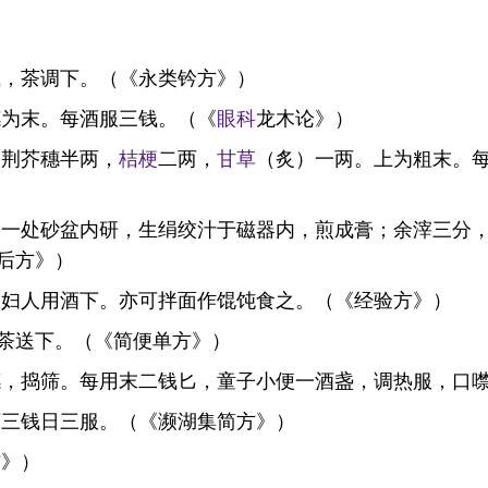
钱，茶调下。（《永类钤方》）
穗为末。每酒服三钱。（《
眼科
龙木论》）
:荆芥穗半两，
桔梗
二两，
甘草
（炙）一两。上为粗末。
。一处砂盆内研，生绢绞汁于磁器内，煎成膏；余滓三分
后方》）
，妇人用酒下。亦可拌面作馄饨食之。（《经验方》）
茶送下。（《简便单方》）
穗，捣筛。每用末二钱匕，童子小便一酒盏，调热服，口
下三钱日三服。（《濒湖集简方》）
方》）