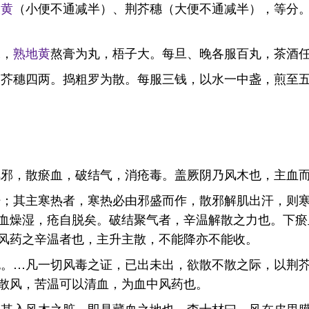
大黄
（小便不通减半）、荆芥穗（大便不通减半），等分
末，
熟地黄
熬膏为丸，梧子大。每旦、晚各服百丸，茶酒
荆芥穗四两。捣粗罗为散。每服三钱，以水一中盏，煎至
风邪，散瘀血，破结气，消疮毒。盖厥阴乃风木也，主血
汗；其主寒热者，寒热必由邪盛而作，散邪解肌出汗，则
血燥湿，疮自脱矣。破结聚气者，辛温解散之力也。下瘀
风药之辛温者也，主升主散，不能降亦不能收。
也。…凡一切风毒之证，已出未出，欲散不散之际，以荆
散风，苦温可以清血，为血中风药也。
以其入风木之脏，即是藏血之地也。李士材曰，风在皮里