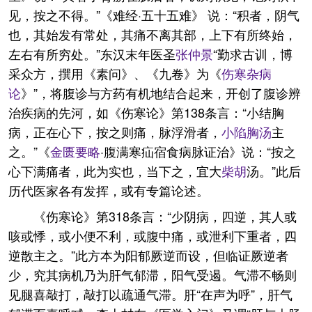
见，按之不得。”《难经·五十五难》 说：“积者，阴气
也，其始发有常处，其痛不离其部，上下有所终始，
左右有所穷处。”东汉末年医圣
张仲景
“勤求古训，博
采众方，撰用《素问》、《九卷》为《
伤寒杂病
论
》”，将腹诊与方药有机地结合起来，开创了腹诊辨
治疾病的先河，如《伤寒论》第138条言：“小结胸
病，正在心下，按之则痛，脉浮滑者，
小陷胸汤
主
之。”《
金匮要略
·腹满寒疝宿食病脉证治》说：“按之
心下满痛者，此为实也，当下之，宜大
柴胡
汤。”此后
历代医家各有发挥，或有专篇论述。
《伤寒论》第318条言：“少阴病，四逆，其人或
咳或悸，或小便不利，或腹中痛，或泄利下重者，四
逆散主之。”此方本为阳郁厥逆而设，但临证厥逆者
少，究其病机乃为肝气郁滞，阳气受遏。气滞不畅则
见腿喜敲打，敲打以疏通气滞。肝“在声为呼”，肝气