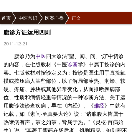
首页
中医常识
医案心得
正文
腹诊方证运用四则
2011-12-21
腹诊乃为
中医
四大诊法“望、闻、问、切”中切诊
的内容，在七版教材《中医
诊断
学》中属于按诊的内
容。七版教材对按诊定义为：按诊是医生用手直接触
摸或按压病人某些部位，以了解局部冷热、润燥、软
硬、疼痛、肿块或其他异常变化，从而推断疾病部
位、性质和病情轻重等情况的一种诊断方法。关于运
用腹诊法诊查疾病，早在《内经》、《
难经
》中就有
记载，如《素问·至真要大论》说：“诸胀腹大皆属于
热诸病有声，鼓之如鼓，皆属于热。”《灵枢·百病始
生》说：“其著于膂筋在肠后者，饥则积见，饱则积不