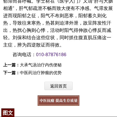
郁滞而喜呼喊。李士材在《医学入门》又谓“肝与大肠
相通”，肝气郁疏泄不畅而致大便有不净感。气滞发展
进而现阳郁之征，阳气不布则恶寒，阳郁蓄久则化
热，导致往来寒热，热甚则迫津外泄，故呈阵发性汗
出，热扰心胸则心悸，活动时阳气得伸故心悸反而减
轻。刘保和结合这些症状，同时抓住腹直肌压痛这一
主症，辨为四逆散证而得效。
咨询电话：
010-87876186
上一篇：
大承气汤治疗内伤便秘
下一篇：
中医药治疗肿瘤的优势
返回首页
图文