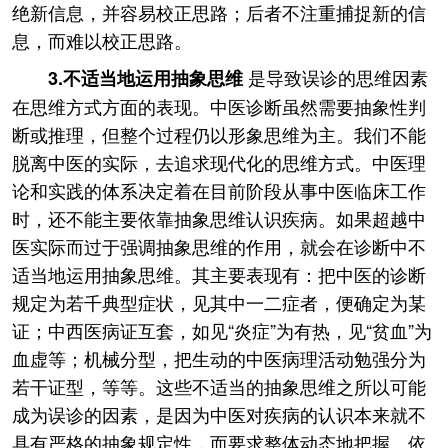
绝新信息，并容易校正思路；后者不注重捕捉新的信
息，而难以校正思路。
是导致误诊的思维因素
3.不适当地运用抽象思维
在思维方式方面的表现。中医诊断虽然需要抽象性判
断或推理，但整个过程仍以形象思维为主。我们不能
脱离中医的实际，去追求现代化的思维方式。中医理
论和实践的体系决定着在目前阶段从事中医临床工作
时，还不能主要依靠抽象思维认识疾病。如果超越中
医实际而过于强调抽象思维的作用，就会在诊断中不
适当地运用抽象思维。其主要表现有：把中医的诊断
规定为若千典型症状，见其中一二症者，便确定为某
证；中西医病证互套，如见“炎症”为有热，见“贫血”为
血虚等；机械分型，把生动的中医病理活动勉强分为
若干证型，等等。这些不适当的抽象思维之所以可能
成为误诊的因素，是因为中医对疾病的认识本来就不
具有严格的抽象规定性，而要求整体动态地把握。依