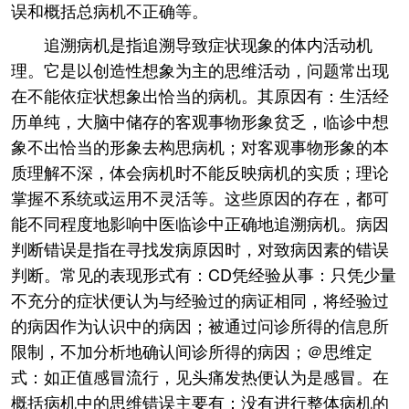
误和概括总病机不正确等。
追溯病机是指追溯导致症状现象的体内活动机
理。它是以创造性想象为主的思维活动，问题常出现
在不能依症状想象出恰当的病机。其原因有：生活经
历单纯，大脑中储存的客观事物形象贫乏，临诊中想
象不出恰当的形象去构思病机；对客观事物形象的本
质理解不深，体会病机时不能反映病机的实质；理论
掌握不系统或运用不灵活等。这些原因的存在，都可
能不同程度地影响中医临诊中正确地追溯病机。病因
判断错误是指在寻找发病原因时，对致病因素的错误
判断。常见的表现形式有：CD凭经验从事：只凭少量
不充分的症状便认为与经验过的病证相同，将经验过
的病因作为认识中的病因；被通过问诊所得的信息所
限制，不加分析地确认间诊所得的病因；＠思维定
式：如正值感冒流行，见头痛发热便认为是感冒。在
概括病机中的思维错误主要有：没有进行整体病机的