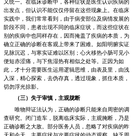
又统一。在临床诊断中，各种症状是医生认识疾病的
出发点，但认识不能仅仅停留在这些现象上。在临床
实践中，我们常常看到，由于病变部位及病情发展的
阶段不同，患者出现不同的临床症状，而这些症状在
别的疾病中也同样存在，因而掩盖了疾病的本质，为
确立正确的诊断在客观上带来了困难。如阳明腑实证
见脉沉迟，与寒实证难以区别；心火移热小肠可见小
便短赤涩痛，与下焦湿热有相似之处等。正因为如
此，才十分需要医生运用逻辑思维，由表及里，由浅
入深，精心探索，去伪存真，透过现象，抓住本质，
切勿浮光掠影。
（三）失于审慎，主观胧断
唯物辩证法认为，正确的诊断只能来自周密的调
查研究。闭门造车，脱离临床实际，主观腌断，乃是
正确诊断之大敌。部分医务人员，忽略了对疾病的昨
天和今天、主要症状与次要症状的动态观察，缺乏周