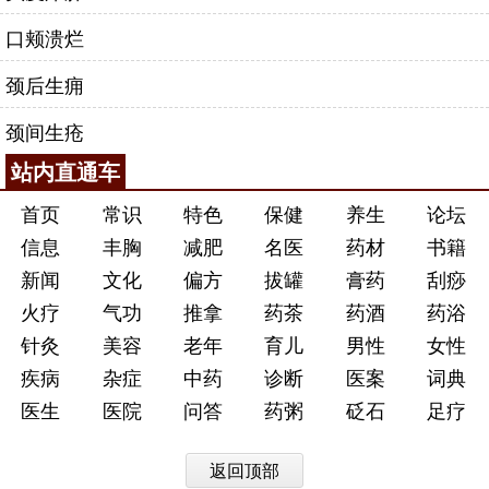
口颊溃烂
颈后生痈
颈间生疮
站内直通车
首页
常识
特色
保健
养生
论坛
信息
丰胸
减肥
名医
药材
书籍
新闻
文化
偏方
拔罐
膏药
刮痧
火疗
气功
推拿
药茶
药酒
药浴
针灸
美容
老年
育儿
男性
女性
疾病
杂症
中药
诊断
医案
词典
医生
医院
问答
药粥
砭石
足疗
返回顶部