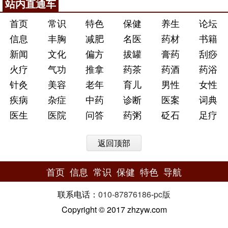
站内直通车
首页
常识
特色
保健
养生
论坛
信息
丰胸
减肥
名医
药材
书籍
新闻
文化
偏方
拔罐
膏药
刮痧
火疗
气功
推拿
药茶
药酒
药浴
针灸
美容
老年
育儿
男性
女性
疾病
杂症
中药
诊断
医案
词典
医生
医院
问答
药粥
砭石
足疗
返回顶部
首页
信息
常识
保健
特色
导航
联系电话：
010-87876186
-
pc版
Copyright © 2017 zhzyw.com