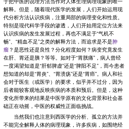
于把中医的说理方法当作对人体生理病理现象的唯一
解释。但是，随着现代医学的发展，人们开始运用现
代分析方法认识疾病，注重局部的病理变化和性质。
特别是现代科学手段的渗透，人们开始用定位方法来
认识疾病的发生发展过程，再也不满足于“气机不
畅”、“精血不足”之类的解释方法，而追求是不是
肿
瘤
？是恶性还是良性？分化程度如何？病变究竟发生
在肝、胃还是胰？等等。如对于“胃胱痛”，病人曾经
一度渴望知道是“肝郁脾虚”还是“脾阳不足”，而今患者
想知道的却是“胃炎”、“胃溃疡”还是“胃癌”。病人和社
会对于医生（或医学）的要求，似乎并不过分，因为
后者能较客观地反映疾病的本质和预后。但是，这种
变化所带来的结果是中医学原有的文化背景和社会基
础正在动摇，中医的权威性正面临挑战。
当然我们也注意到西医学的分析、孤立的方法并
不能完全解释人体的病理现象，许多疾病，如围绝经