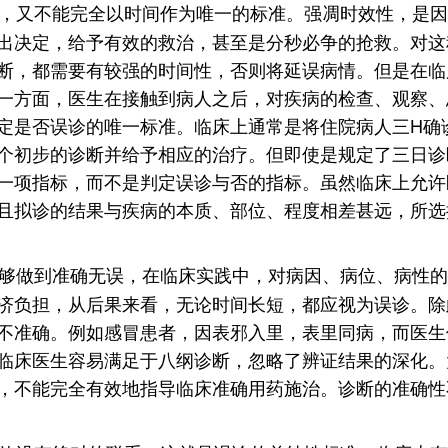
，又不能完全以时间作为唯一的标准。强凋时效性，是因
出决定，给予有效的救治，甚至是分秒必争的抢救。对这
断，都需要有较强的时间性，否则将延误病情。但是在临
一方面，医生在接触到病人之后，对疾病的检查、观察、
定是否误诊的唯一标准。临床上通常是将住院病人三H确
个初步的诊断并给予相应的治疗。但即使是规定了三日诊
一项指标，而不是判定误诊与否的指标。虽然临床上允许
且拟诊的结果与疾病的本质、部位、程度相差甚远，所选
够做到准确无误，在临床实践中，对病因、病位、病性的
济负担，从后果来看，无论时间长短，都应视为误诊。除
不准确。例如感冒患者，因表邪入里，表里同病，而医生
临床医生容易满足于八纲诊断，忽略了辨证结果的深化。
，不能完全有效地指导临床准确用药施治。诊断的准确性