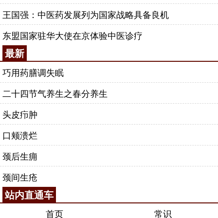
王国强：中医药发展列为国家战略具备良机
东盟国家驻华大使在京体验中医诊疗
最新
巧用药膳调失眠
二十四节气养生之春分养生
头皮疖肿
口颊溃烂
颈后生痈
颈间生疮
站内直通车
首页
常识