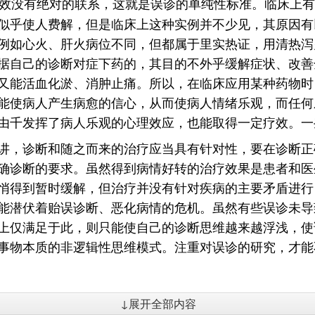
效没有绝对的联系，这就是误诊的单纯性标准。临床上有
似乎使人费解，但是临床上这种实例并不少见，其原因有
例如心火、肝火病位不同，但都属于里实热证，用清热泻
据自己的诊断对症下药的，其目的不外乎缓解症状、改善
又能活血化淤、消肿止痛。所以，在临床应用某种药物时
能使病人产生病愈的信心，从而使病人情绪乐观，而任何
由千发挥了病人乐观的心理效应，也能取得一定疗效。一
讲，诊断和随之而来的治疗应当具有针对性，要在诊断正
确诊断的要求。虽然得到病情好转的治疗效果是患者和医
悄得到暂时缓解，但治疗并没有针对疾病的主要矛盾进行，
能潜伏着贻误诊断、恶化病情的危机。虽然有些误诊未导
上仅满足于此，则只能使自己的诊断思维越来越浮浅，使
事物本质的非逻辑性思维模式。注重对误诊的研究，才能
↓展开全部内容