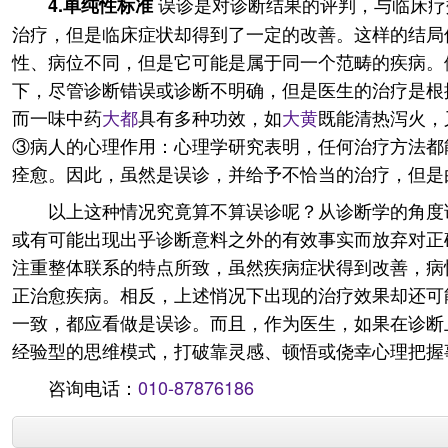
误诊是对诊断结果的评判，与临床疗
4.单纯性标准
治疗，但是临床症状却得到了一定的改善。这样的结局
性、病位不同，但是它可能是属于同一个范畴的疾病。
下，尽管诊断错误或诊断不明确，但是医生的治疗是根
而一味中药
大都
具有多种功效，如
大黄
既能清热泻火，
③病人的心理作用：心理学研究表明，任何治疗方法都
痊愈。因此，虽然是误诊，并给予不恰当的治疗，但是
以上这种情况究竟算不算误诊呢？从诊断学的角度
或有可能出现出乎诊断意料之外的有效事实而放弃对正
注重整体联系的特点所致，虽然疾病症状得到改善，病
正治愈疾病。相反，上述悄况下出现的治疗效果却还可
一致，都应看做是误诊。而且，作为医生，如果在诊断
经验型的思维模式，打破靠灵感、顿悟或侥幸心理把握
咨询电话：
010-87876186