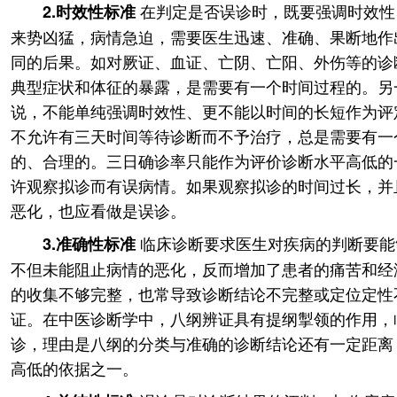
在判定是否误诊时，既要强调时效性
2.时效性标准
来势凶猛，病情急迫，需要医生迅速、准确、果断地作
同的后果。如对厥证、血证、亡阴、亡阳、外伤等的诊
典型症状和体征的暴露，是需要有一个时间过程的。另
说，不能单纯强调时效性、更不能以时间的长短作为评
不允许有三天时间等待诊断而不予治疗，总是需要有一
的、合理的。三日确诊率只能作为评价诊断水平高低的
许观察拟诊而有误病情。如果观察拟诊的时间过长，并
恶化，也应看做是误诊。
临床诊断要求医生对疾病的判断要能
3.准确性标准
不但未能阻止病情的恶化，反而增加了患者的痛苦和经
的收集不够完整，也常导致诊断结论不完整或定位定性
证。在中医诊断学中，八纲辨证具有提纲掣领的作用，
诊，理由是八纲的分类与准确的诊断结论还有一定距离
高低的依据之一。