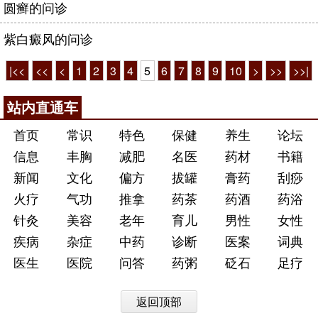
圆癣的问诊
紫白癜风的问诊
|<<
<<
<
1
2
3
4
5
6
7
8
9
10
>
>>
>>|
站内直通车
首页
常识
特色
保健
养生
论坛
信息
丰胸
减肥
名医
药材
书籍
新闻
文化
偏方
拔罐
膏药
刮痧
火疗
气功
推拿
药茶
药酒
药浴
针灸
美容
老年
育儿
男性
女性
疾病
杂症
中药
诊断
医案
词典
医生
医院
问答
药粥
砭石
足疗
返回顶部