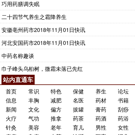
巧用药膳调失眠
二十四节气养生之霜降养生
安徽亳州药市2018年11月01日快讯
河北安国药市2018年11月01日快讯
中药名称趣谈
巾子峰头乌桕树，微霜未落已先红
站内直通车
首页
常识
特色
保健
养生
论坛
信息
丰胸
减肥
名医
药材
书籍
新闻
文化
偏方
拔罐
膏药
刮痧
火疗
气功
推拿
药茶
药酒
药浴
针灸
美容
老年
育儿
男性
女性