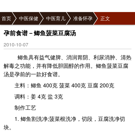
首页
中医保健
中医育儿
准备怀孕
正文
孕前食谱－鲫鱼菠菜豆腐汤
2010-10-07
鲫鱼具有益气健脾、消润胃阴、利尿消肿、清热
解毒之功能，并有降低胆固醇的作用。鲫鱼菠菜豆腐
汤是孕前的一款好食谱。
主料：鲫鱼 400克 菠菜 400克 豆腐 200克
调料：姜 4克 盐 3克
制作工艺
1. 鲫鱼割洗净;菠菜根洗净，切段，豆腐洗净切
块。