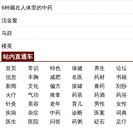
6种藏在人体里的中药
沈金鳌
马莳
楼英
站内直通车
首页
常识
特色
保健
养生
论坛
信息
丰胸
减肥
名医
药材
书籍
新闻
文化
偏方
拔罐
膏药
刮痧
火疗
气功
推拿
药茶
药酒
药浴
针灸
美容
老年
育儿
男性
女性
疾病
杂症
中药
诊断
医案
词典
医生
医院
问答
药粥
砭石
足疗