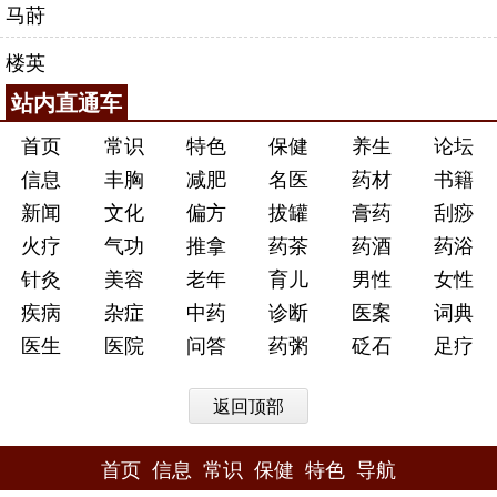
马莳
楼英
站内直通车
首页
常识
特色
保健
养生
论坛
信息
丰胸
减肥
名医
药材
书籍
新闻
文化
偏方
拔罐
膏药
刮痧
火疗
气功
推拿
药茶
药酒
药浴
针灸
美容
老年
育儿
男性
女性
疾病
杂症
中药
诊断
医案
词典
医生
医院
问答
药粥
砭石
足疗
返回顶部
首页
信息
常识
保健
特色
导航