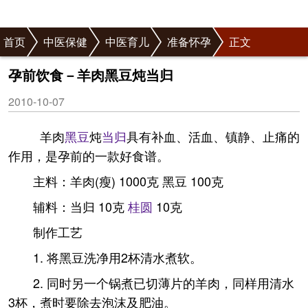
首页
中医保健
中医育儿
准备怀孕
正文
孕前饮食－羊肉黑豆炖当归
2010-10-07
羊肉
黑豆
炖
当归
具有补血、活血、镇静、止痛的
作用，是孕前的一款好食谱。
主料：羊肉(瘦) 1000克 黑豆 100克
辅料：当归 10克
桂圆
10克
制作工艺
1. 将黑豆洗净用2杯清水煮软。
2. 同时另一个锅煮已切薄片的羊肉，同样用清水
3杯，煮时要除去泡沫及肥油。