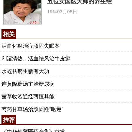
五位女国医大师的养生经
19年03月08日
相关
活血化瘀治疗顽固失眠案
利湿清热、活血祛风治牛皮癣
水蛭祛瘀生新有大功
连黄降糖汤主治糖尿病
茜草收涩通经两擅其能
芍药甘草汤治顽固性“呕逆”
推荐
《中华佛藏医药全集》首发