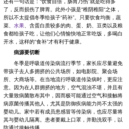
还有一句话是：“饮食自倍，肠胃乃伤”就是吃得多
了，反而损伤了脾胃。此外小孩是“稚阴稚阳“之体，
所以不太提倡冬季给孩子“药补”。只要饮食均衡，蔬
菜、
水果
、含蛋白质较多的肉、蛋、奶、豆类以及粮
食都给孩子吃，让他们心情愉快地正常吃饭，多喝白
开水，这样的“食补”才有利于健康。
病源要切断
冬季是呼吸道传染病流行季节，家长应尽量避免
带孩子去人多拥挤的公共场所，如电影院、聚会场
所、大商场等。在当地流行呼吸道传染病时，更应注
意。因为在人群拥挤的地方，空气混浊不堪，并且有
大量致病菌散布其中，因而极可能通过空气和接触将
病原菌传播其他人，尤其是防御疾病能力尚不太强的
婴幼儿。家中若有成员患感冒等传染病，也应尽量将
其与婴幼儿隔离。患者要戴上口罩，并勤洗双手，以
防通过接触传播。