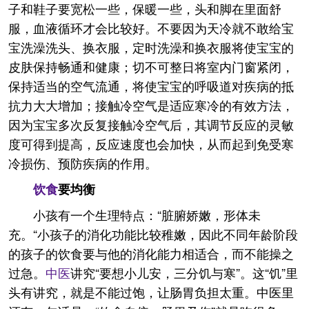
子和鞋子要宽松一些，保暖一些，头和脚在里面舒
服，血液循环才会比较好。不要因为天冷就不敢给宝
宝洗澡洗头、换衣服，定时洗澡和换衣服将使宝宝的
皮肤保持畅通和健康；切不可整日将室内门窗紧闭，
保持适当的空气流通，将使宝宝的呼吸道对疾病的抵
抗力大大增加；接触冷空气是适应寒冷的有效方法，
因为宝宝多次反复接触冷空气后，其调节反应的灵敏
度可得到提高，反应速度也会加快，从而起到免受寒
冷损伤、预防疾病的作用。
饮食
要均衡
小孩有一个生理特点：“脏腑娇嫩，形体未
充。“小孩子的消化功能比较稚嫩，因此不同年龄阶段
的孩子的饮食要与他的消化能力相适合，而不能操之
过急。
中医
讲究“要想小儿安，三分饥与寒”。这“饥”里
头有讲究，就是不能过饱，让肠胃负担太重。中医里