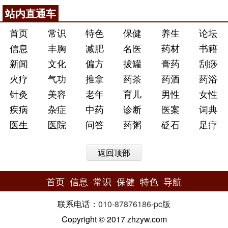
站内直通车
首页
常识
特色
保健
养生
论坛
信息
丰胸
减肥
名医
药材
书籍
新闻
文化
偏方
拔罐
膏药
刮痧
火疗
气功
推拿
药茶
药酒
药浴
针灸
美容
老年
育儿
男性
女性
疾病
杂症
中药
诊断
医案
词典
医生
医院
问答
药粥
砭石
足疗
返回顶部
首页
信息
常识
保健
特色
导航
联系电话：
010-87876186
-
pc版
Copyright © 2017 zhzyw.com