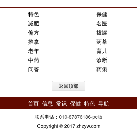
特色
保健
减肥
名医
偏方
拔罐
推拿
药茶
老年
育儿
中药
诊断
问答
药粥
返回顶部
首页
信息
常识
保健
特色
导航
联系电话：
010-87876186
-
pc版
Copyright © 2017 zhzyw.com