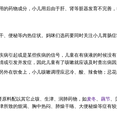
用的药物成分，小儿用后由于肝、肾等脏器发育不完善，
干、便秘等内热症状。妈咪们选药要同时关注小儿胃肠
疾病引起或是某些疾病的信号，儿童在有痰液的时候没有
情或引发并发症，因此儿童有了咳嗽就应该及时查出病因
另外在饮食上，小儿咳嗽调理应忌冷、酸、辣食物；忌花
主要原料配以其它止咳、生津、润肺药物，如
麦冬
、
藕节
、
津所致的烦渴、胸中热闷、肺燥干咯、大便秘燥等症有较