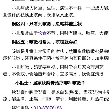
小儿与成人体重、生理、病理不一样，一些成人能
童设计的祛痰止咳药，既排痰又止咳。
误区四：只看到咳嗽，忽略其他症状
小儿常常由于
饮食
不节，同时有腹胀、咽痛、大便
误区五：咳嗽很常见，咳咳就会好
咳嗽是儿童非常常见的症状，然而多数咳嗽都是由
症和咳嗽，还容易使病菌扩散至肺内其它部分，加重病
小儿咳嗽，妈咪要重视，同时学会居家合理用药。
糖，不食或少食油煎炸食物，宜多喝水，饮食宜清淡。
小贴士：居家秋梨膏治疗哪种咳嗽？
秋梨膏也叫雪梨膏，是以白梨(鸭梨、雪花梨)为
凉，能生津、止渴、润肺、清心、利肠解毒。对热病伤
咨询电话：
010-87876186