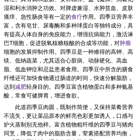
湿和利水消肿之功效。对脾虚兼湿、水肿贫血、皮肤
瘙痒、急性肠炎等有一定的
食疗
作用。四季豆营养丰
富，含有皂甘、尿毒酶和多种球蛋白等独特成分，具
有提高人体自身的免疫能力，增强抗病能力，激活淋
巴T细胞，促进脱氧核糖核酸的合成等功能，对
肿瘤
细胞的发展抑制作用。四季豆是一种难得的高钾、高
镁、低钠蔬菜，尤其适合心脏病、动脉硬化、高血
脂、低血钾症和忌盐患者食用。四季豆中所含的膳食
纤维还可加快食物通过肠道的时间，快速分解脂肪，
达到
减肥
轻身目的。四季豆富含植物蛋白和多种氨基
酸，常食可健脾胃，增进食欲。
此道四季豆肉圆，既制作简便，又保持菜肴营养
不流失，更让菜品原本的鲜亮色彩更加诱人，口感与
炉火蒸制别无他样。富含植物粗纤维的四季豆与猪肉
同烹，降低了肉中的脂肪含量，荤素搭配营养均衡，