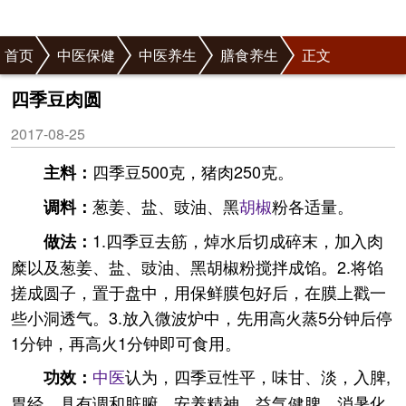
首页
中医保健
中医养生
膳食养生
正文
四季豆肉圆
2017-08-25
四季豆500克，猪肉250克。
主料：
葱姜、盐、豉油、黑
胡椒
粉各适量。
调料：
1.四季豆去筋，焯水后切成碎末，加入肉
做法：
糜以及葱姜、盐、豉油、黑胡椒粉搅拌成馅。2.将馅
搓成圆子，置于盘中，用保鲜膜包好后，在膜上戳一
些小洞透气。3.放入微波炉中，先用高火蒸5分钟后停
1分钟，再高火1分钟即可食用。
中医
认为，四季豆性平，味甘、淡，入脾,
功效：
胃经。具有调和脏腑、安养精神、益气健脾、消暑化