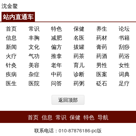
沈金鳌
站内直通车
首页
常识
特色
保健
养生
论坛
信息
丰胸
减肥
名医
药材
书籍
新闻
文化
偏方
拔罐
膏药
刮痧
火疗
气功
推拿
药茶
药酒
药浴
针灸
美容
老年
育儿
男性
女性
疾病
杂症
中药
诊断
医案
词典
医生
医院
问答
药粥
砭石
足疗
返回顶部
首页
信息
常识
保健
特色
导航
联系电话：
010-87876186
-
pc版