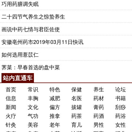
巧用药膳调失眠
二十四节气养生之惊蛰养生
画说中药七情与君臣佐使
安徽亳州药市2019年03月11日快讯
如何选用薏苡仁
荠菜：早春首选的盘中菜
站内直通车
首页
常识
特色
保健
养生
论坛
信息
丰胸
减肥
名医
药材
书籍
新闻
文化
偏方
拔罐
膏药
刮痧
火疗
气功
推拿
药茶
药酒
药浴
针灸
美容
老年
育儿
男性
女性