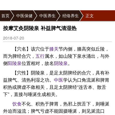
首页
中医保健
中医养生
经络养生
正文
按摩艾灸阴陵泉 补益脾气清湿热
2018-07-20
【穴名】该穴位于
膝关
节内侧，膝高突似丘陵，
而为脾经合穴，
五行
属水，如山陵下泉水涌出，与外
侧
阳陵泉
位置相对，故名
阴陵泉
。
【穴性】阴陵泉，是足太阴脾经的合穴，具有补
益脾气、清热利湿之功。
中医
学认为口角流涎和脾胃
积热或脾虚不敛相关，且足太阴脾经“连舌本、散舌
下”，直接与唾涎生成相关。
饮食
不化、积热于脾胃，热邪上扰舌下，则唾涎
外迫而溢流；脾气亏虚不能固摄唾涎，则见涎流口