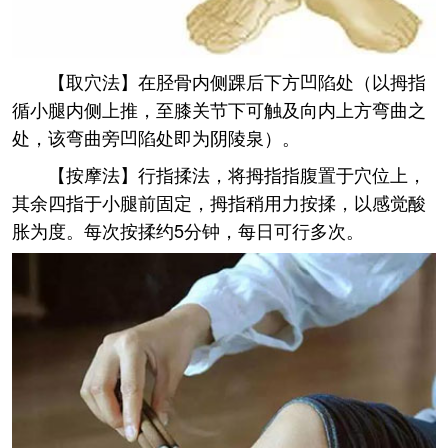
【取穴法】在胫骨内侧踝后下方凹陷处（以拇指
循小腿内侧上推，至膝关节下可触及向内上方弯曲之
处，该弯曲旁凹陷处即为阴陵泉）。
【按摩法】行指揉法，将拇指指腹置于穴位上，
其余四指于小腿前固定，拇指稍用力按揉，以感觉酸
胀为度。每次按揉约5分钟，每日可行多次。