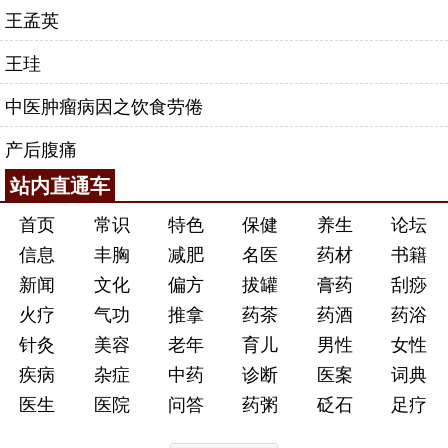
王孟英
王珪
中医肿瘤病因之饮食劳倦
产后腹痛
站内直通车
首页
常识
特色
保健
养生
论坛
信息
丰胸
减肥
名医
药材
书籍
新闻
文化
偏方
拔罐
膏药
刮痧
火疗
气功
推拿
药茶
药酒
药浴
针灸
美容
老年
育儿
男性
女性
疾病
杂症
中药
诊断
医案
词典
医生
医院
问答
药粥
砭石
足疗