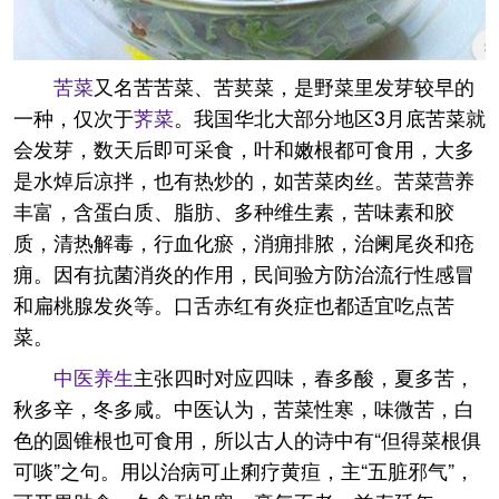
苦菜
又名苦苦菜、苦荬菜，是野菜里发芽较早的
一种，仅次于
荠菜
。我国华北大部分地区3月底苦菜就
会发芽，数天后即可采食，叶和嫩根都可食用，大多
是水焯后凉拌，也有热炒的，如苦菜肉丝。苦菜营养
丰富，含蛋白质、脂肪、多种维生素，苦味素和胶
质，清热解毒，行血化瘀，消痈排脓，治阑尾炎和疮
痈。因有抗菌消炎的作用，民间验方防治流行性感冒
和扁桃腺发炎等。口舌赤红有炎症也都适宜吃点苦
菜。
中医
养生
主张四时对应四味，春多酸，夏多苦，
秋多辛，冬多咸。中医认为，苦菜性寒，味微苦，白
色的圆锥根也可食用，所以古人的诗中有“但得菜根俱
可啖”之句。用以治病可止痢疗黄疸，主“五脏邪气”，