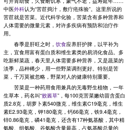
可开胃助食，久食耐饥寒，豪气不老，益寿延年……
中医
外科
认为“苦苣捣汁，敷疔疮殊验”。这里所说的
苦苣就是苦菜。近代科学化验，苦菜含有多种营养和
人体需要的微量元素，对许多疾病有预防和治疗作
用。
春季是肝旺之时，
饮食
应养肝护脾，以平补为
主，宜食用富有蛋白质和维生素类的易消化食品。多
吃新鲜菜蔬，春天里人体需要多种营养，又是蔬菜的
淡季，品种稀少，用一些野菜调剂更好。特别是苦
菜，千万莫被忽略，野菜对人的健康特别重要。
苦菜是一种药用食用兼具的无毒野生植物，一年
生草本，药名叫“
败酱草
”，每100克苦菜嫩幼苗含蛋白
质2.8克，胡萝卜素540微克，维生素C19毫克，维生
素E2.93毫克，钾180毫克，钙66毫克，铁9.4毫克，
锌0.86毫克，磷41毫克，还含有17种氨基酸，其中精
氨酸、组氨酸、谷氨酸含量最高，占氨基酸总量的