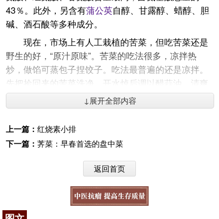
43％。此外，另含有
蒲公英
自醇、甘露醇、蜡醇、胆
碱、酒石酸等多种成分。
现在，市场上有人工栽植的苦菜，但吃苦菜还是
野生的好，“原汁原味”。苦菜的吃法很多，凉拌热
炒，做馅可蒸包子捏饺子。吃法最普遍的还是凉拌。
先把捡回来的苦菜洗净，开水焯后调以醋蒜油，清爽
利口。除了鲜食外也可腌制泡菜，做浆水菜。陆游
↓展开全部内容
有“解渴黄粱粥，尝新自苣韲”， 韲有人解释是腌酸的
苦菜，也有人说是拌上蒜末调味品的凉拌苦菜。不论
上一篇：
红烧素小排
哪一种做法，它都是营养美味、药食兼用的菜蔬。
下一篇：
荠菜：早春首选的盘中菜
不过吃野生的苦菜得注意，一是要学会鉴别，苦
菜的幼苗与蒲公英、败酱草不易区别，苣荬菜茎干光
返回首页
滑无绒毛，叶片无叶裂，叶片浓绿较厚；而败浆草茎
上有腺毛，叶裂较深，淡绿而薄。不过，这两种植物
的幼苗都可食用；二是注意，苦菜
大都
生于田间和地
图文