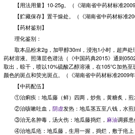
【用法用量】10-25g。（《湖南省中药材标准200
【贮藏保存】置干燥处。（《湖南省中药材标准20
【药材鉴别】
理化鉴别：
取本品粉末2g，加甲醇30ml，浸泡1小时，超声
药材溶液。照薄层色谱法（《中国药典2015》通则05
取出，晾干，喷以10%硫酸乙醇溶液，在105℃加热
颜色的斑点和荧光斑点。（《湖南省中药材标准2009
【中药配伍】
①治痢疾：地瓜藤（鲜）四两，炒焦，黄糖炙，煎
②治咳嗽吐血，
阴虚
发热：地瓜茎五至八钱，水煎
③治无名肿毒，汤火伤：地瓜藤捣烂，
麻油
调搽患
④治地瓜疮：地瓜藤，生用一握，捣烂，敷于疮上