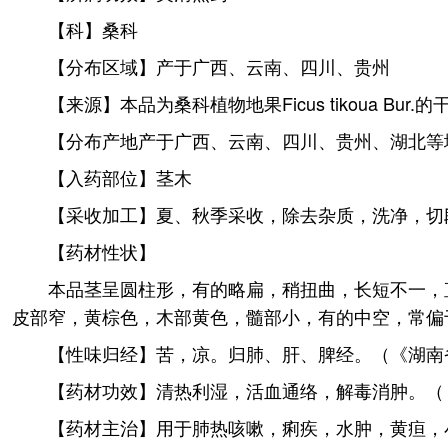
【科】桑科
【分布区域】产于广西、云南、四川、贵州
【来源】本品为桑科植物地果Ficus tikoua Bu
【分布产地产于广西、云南、四川、贵州、湖北等
【入药部位】茎木
【采收加工】夏、秋季采收，除去杂质，洗净，切段
【药材性状】
本品茎呈圆柱形，有的略扁，稍扭曲，长短不一，直
皮部窄，黄棕色，木部黄色，髓部小，有的中空，常偏于
【性味归经】苦，凉。归肺、肝、脾经。（《湖南省
【药材功效】清热利湿，活血通络，解毒消肿。（《
【药材主治】用于肺热咳嗽，痢疾，水肿，黄疸，