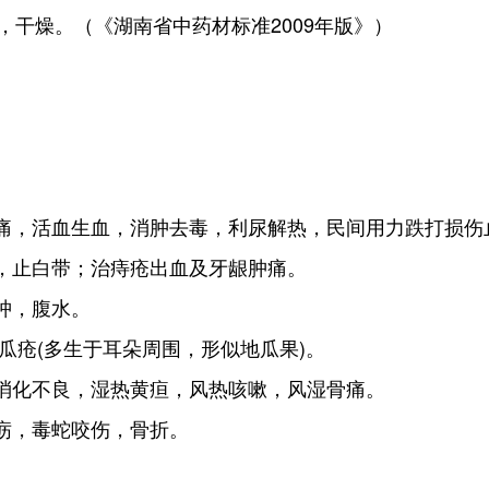
干燥。（《湖南省中药材标准2009年版》）
疼痛，活血生血，消肿去毒，利尿解热，民间用力跌打损伤
闭，止白带；治痔疮出血及牙龈肿痛。
肿，腹水。
瓜疮(多生于耳朵周围，形似地瓜果)。
儿消化不良，湿热黄疸，风热咳嗽，风湿骨痛。
疬，毒蛇咬伤，骨折。