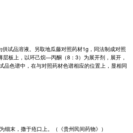
作为供试品溶液。另取地瓜藤对照药材1g，同法制成对照
G薄层板上，以环己烷—丙酮（8：3）为展开剂，展开，
。供试品色谱中，在与对照药材色谱相应的位置上，显相同
为细末，撒于疮口上。（《贵州民间药物》）