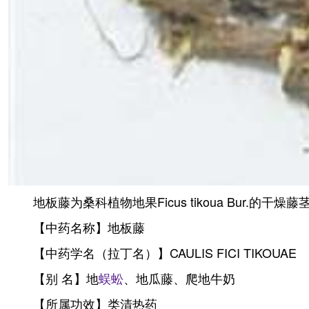
地板藤为桑科植物地果Ficus tikoua Bu
【中药名称】地板藤
【中药学名（拉丁名）】CAULIS FICI TIKOUAE
【别 名】地
蜈蚣
、地瓜藤、爬地牛奶
【所属功效】类清热药