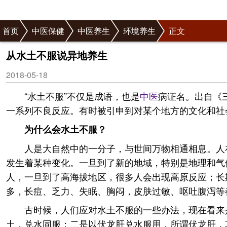
首页
中医保健
中医养生
环境养生
正文
从水土不服说异地养生
2018-05-18
“水土不服”不仅是成语，也是
中医
病证名。出自《三
一系列不良反应。有时被引申到对某个地方的文化和社
为什么会水土不服？
人是大自然中的一分子，与世间万物相通相息。人
发生着某种变化。一旦到了新的地域，特别是地理和气
人，一旦到了高海拔地区，很多人会出现高原反应；长
多，长痘、乏力、失眠、胸闷，皮肤过敏、呕吐腹泻等
古时候，人们应对水土不服的一些办法，现在看来
土，兑水同服；二是以伏龙肝兑水服用，所谓伏龙肝，