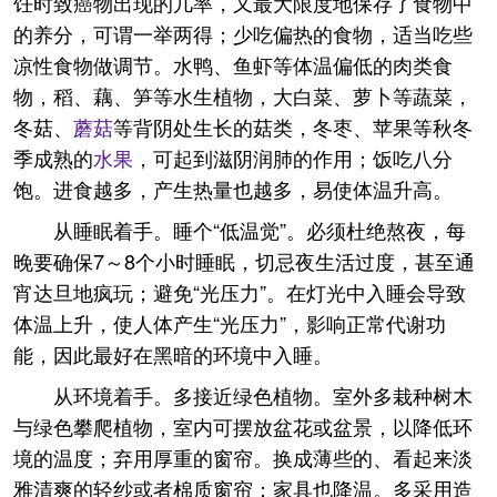
饪时致癌物出现的几率，又最大限度地保存了食物中
的养分，可谓一举两得；少吃偏热的食物，适当吃些
凉性食物做调节。水鸭、鱼虾等体温偏低的肉类食
物，稻、藕、笋等水生植物，大白菜、萝卜等蔬菜，
冬菇、
蘑菇
等背阴处生长的菇类，冬枣、苹果等秋冬
季成熟的
水果
，可起到滋阴润肺的作用；饭吃八分
饱。进食越多，产生热量也越多，易使体温升高。
从睡眠着手。睡个“低温觉”。必须杜绝熬夜，每
晚要确保7～8个小时睡眠，切忌夜生活过度，甚至通
宵达旦地疯玩；避免“光压力”。在灯光中入睡会导致
体温上升，使人体产生“光压力”，影响正常代谢功
能，因此最好在黑暗的环境中入睡。
从环境着手。多接近绿色植物。室外多栽种树木
与绿色攀爬植物，室内可摆放盆花或盆景，以降低环
境的温度；弃用厚重的窗帘。换成薄些的、看起来淡
雅清爽的轻纱或者棉质窗帘；家具也降温。多采用造