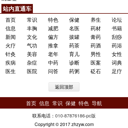
站内直通车
首页
常识
特色
保健
养生
论坛
信息
丰胸
减肥
名医
药材
书籍
新闻
文化
偏方
拔罐
膏药
刮痧
火疗
气功
推拿
药茶
药酒
药浴
针灸
美容
老年
育儿
男性
女性
疾病
杂症
中药
诊断
医案
词典
医生
医院
问答
药粥
砭石
足疗
返回顶部
首页
信息
常识
保健
特色
导航
联系电话：
010-87876186
-
pc版
Copyright © 2017 zhzyw.com