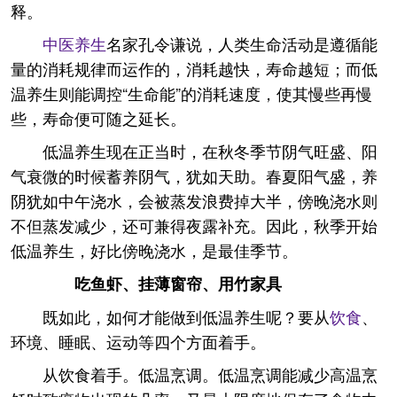
释。
中医养生
名家孔令谦说，人类生命活动是遵循能
量的消耗规律而运作的，消耗越快，寿命越短；而低
温养生则能调控“生命能”的消耗速度，使其慢些再慢
些，寿命便可随之延长。
低温养生现在正当时，在秋冬季节阴气旺盛、阳
气衰微的时候蓄养阴气，犹如天助。春夏阳气盛，养
阴犹如中午浇水，会被蒸发浪费掉大半，傍晚浇水则
不但蒸发减少，还可兼得夜露补充。因此，秋季开始
低温养生，好比傍晚浇水，是最佳季节。
吃鱼虾、挂薄窗帘、用竹家具
既如此，如何才能做到低温养生呢？要从
饮食
、
环境、睡眠、运动等四个方面着手。
从饮食着手。低温烹调。低温烹调能减少高温烹