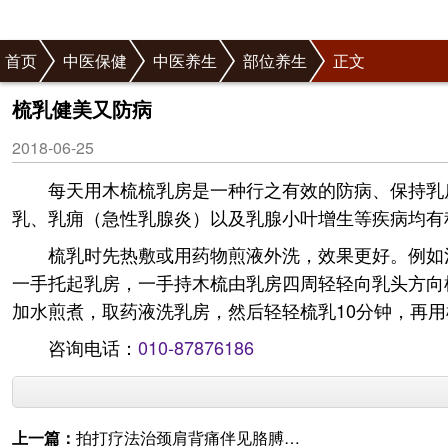
首页
中医保健
中医养生
部位养生
正文
梳乳健美又防病
2018-06-25
每天用木梳梳乳房是一种行之有效的防病、保持乳
乳、乳痈（急性乳腺炎）以及乳腺小叶增生等疾病均有
梳乳时先热敷或用药物煎液外洗，效果更好。例如
一手托起乳房，一手持木梳由乳房四周轻轻向乳头方向梳
加水煎煮，取药液洗乳房，然后轻轻梳乳10分钟，再用
咨询电话：
010-87876186
上一篇：
拍打疗法治颈肩背痛伴见胳膊酸麻